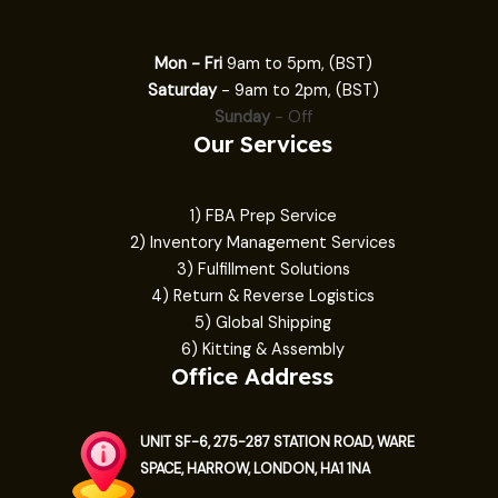
Mon - Fri
9am to 5pm, (BST)
Saturday
- 9am to 2pm, (BST)
Sunday
- Off
Our Services
1) FBA Prep Service
2) Inventory Management Services
3) Fulfillment Solutions
4) Return & Reverse Logistics
5) Global Shipping
6) Kitting & Assembly
Office Address
UNIT SF-6, 275-287 STATION ROAD, WARE
SPACE, HARROW, LONDON, HA1 1NA