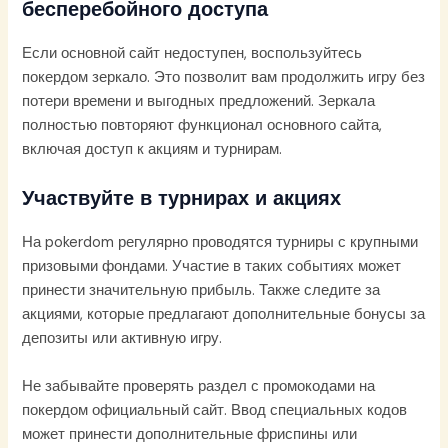
бесперебойного доступа
Если основной сайт недоступен, воспользуйтесь
покердом зеркало. Это позволит вам продолжить игру без
потери времени и выгодных предложений. Зеркала
полностью повторяют функционал основного сайта,
включая доступ к акциям и турнирам.
Участвуйте в турнирах и акциях
На pokerdom регулярно проводятся турниры с крупными
призовыми фондами. Участие в таких событиях может
принести значительную прибыль. Также следите за
акциями, которые предлагают дополнительные бонусы за
депозиты или активную игру.
Не забывайте проверять раздел с промокодами на
покердом официальный сайт. Ввод специальных кодов
может принести дополнительные фриспины или