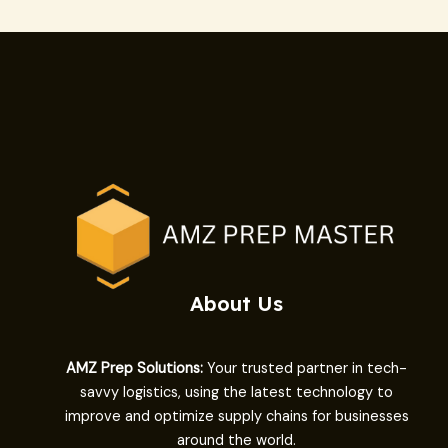
About Us
AMZ Prep Solutions:
Your trusted partner in tech-
savvy logistics, using the latest technology to
improve and optimize supply chains for businesses
around the world.