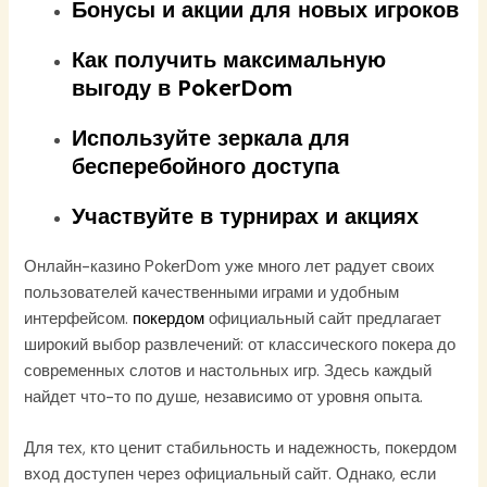
Бонусы и акции для новых игроков
Как получить максимальную
выгоду в PokerDom
Используйте зеркала для
бесперебойного доступа
Участвуйте в турнирах и акциях
Онлайн-казино PokerDom уже много лет радует своих
пользователей качественными играми и удобным
интерфейсом.
покердом
официальный сайт предлагает
широкий выбор развлечений: от классического покера до
современных слотов и настольных игр. Здесь каждый
найдет что-то по душе, независимо от уровня опыта.
Для тех, кто ценит стабильность и надежность, покердом
вход доступен через официальный сайт. Однако, если