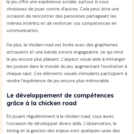
le jeu offre une expérience sociale, surtout si vous
choisissez de jouer contre d’autres. Cela peut être une
occasion de rencontrer des personnes partageant les
mêmes intérêts et de renforcer vos compétences en
communication.
De plus, la chicken road est livrée avec des graphismes
attrayants et une bande sonore engageante, ce qui rend
le jeu encore plus plaisant. L’aspect visuel aide à immerger
les joueurs dans le monde du jeu, augmentant l’excitation à
chaque saut. Ces éléments visuels stimulants participent à
rendre l’expérience de jeu encore plus mémorable.
Le développement de compétences
grâce à la chicken road
En jouant régulièrement à la chicken road, vous aurez
l’occasion de développer divers skills. L’observation, le
timing et la gestion des enjeux sont quelques-unes des