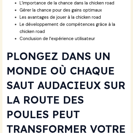
L’importance de la chance dans la chicken road
Gérer la chance pour des gains optimaux
Les avantages de jouer à la chicken road
Le développement de compétences grâce à la
chicken road
Conclusion de l’expérience utilisateur
PLONGEZ DANS UN
MONDE OÙ CHAQUE
SAUT AUDACIEUX SUR
LA ROUTE DES
POULES PEUT
TRANSFORMER VOTRE