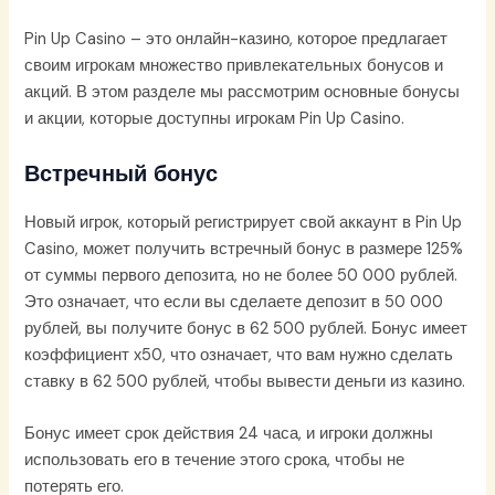
Pin Up Casino – это онлайн-казино, которое предлагает
своим игрокам множество привлекательных бонусов и
акций. В этом разделе мы рассмотрим основные бонусы
и акции, которые доступны игрокам Pin Up Casino.
Встречный бонус
Новый игрок, который регистрирует свой аккаунт в Pin Up
Casino, может получить встречный бонус в размере 125%
от суммы первого депозита, но не более 50 000 рублей.
Это означает, что если вы сделаете депозит в 50 000
рублей, вы получите бонус в 62 500 рублей. Бонус имеет
коэффициент x50, что означает, что вам нужно сделать
ставку в 62 500 рублей, чтобы вывести деньги из казино.
Бонус имеет срок действия 24 часа, и игроки должны
использовать его в течение этого срока, чтобы не
потерять его.