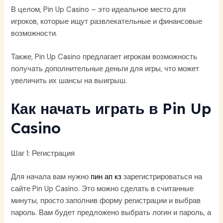
В целом, Pin Up Casino – это идеальное место для
игроков, которые ищут развлекательные и финансовые
возможности.
Также, Pin Up Casino предлагает игрокам возможность
получать дополнительные деньги для игры, что может
увеличить их шансы на выигрыш.
Как начать играть в Pin Up
Casino
Шаг 1: Регистрация
Для начала вам нужно
пин ап кз
зарегистрироваться на
сайте Pin Up Casino. Это можно сделать в считанные
минуты, просто заполнив форму регистрации и выбрав
пароль. Вам будет предложено выбрать логин и пароль, а