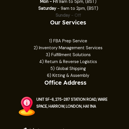
Mon - Fri
9am to 5pm, (BST)
Saturday
- 9am to 2pm, (BST)
Sunday
- Off
Our Services
1) FBA Prep Service
2) Inventory Management Services
3) Fulfillment Solutions
4) Return & Reverse Logistics
5) Global Shipping
6) Kitting & Assembly
Office Address
UNIT SF-6, 275-287 STATION ROAD, WARE
SPACE, HARROW, LONDON, HA1 1NA