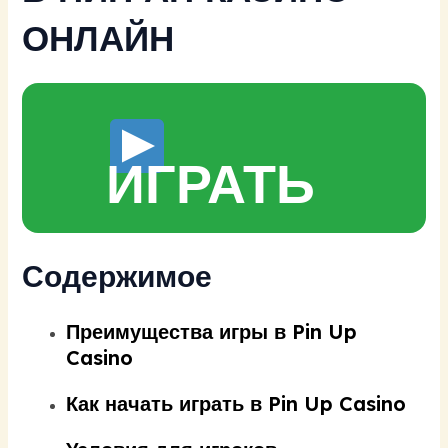
ОНЛАЙН
ИГРАТЬ
Содержимое
Преимущества игры в Pin Up
Casino
Как начать играть в Pin Up Casino