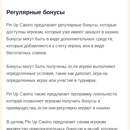
Регулярные бонусы
Pin Up Casino предлагает регулярные бонусы, которые
доступны игрокам, которые уже имеют аккаунт в казино.
Бонусы могут быть в виде дополнительных средств,
которые добавляются к счету игрока, или в виде
бесплатных спинов.
Бонусы могут быть получены, если игроки выполняют
определенные условия, такие как депозит, игра на
определенных играх или участие в турнирах.
Pin Up Casino также предлагает программу лояльности,
которая позволяет игрокам получать бонусы и
преимущества, если они регулярно играют в казино.
В целом, Pin Up Casino предлагает своим игрокам
множество привлекательных бонусов и акций, которые