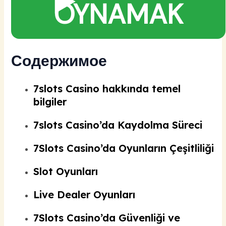
▶️
OYNAMAK
Содержимое
7slots Casino hakkında temel
bilgiler
7slots Casino’da Kaydolma Süreci
7Slots Casino’da Oyunların Çeşitliliği
Slot Oyunları
Live Dealer Oyunları
7Slots Casino’da Güvenliği ve