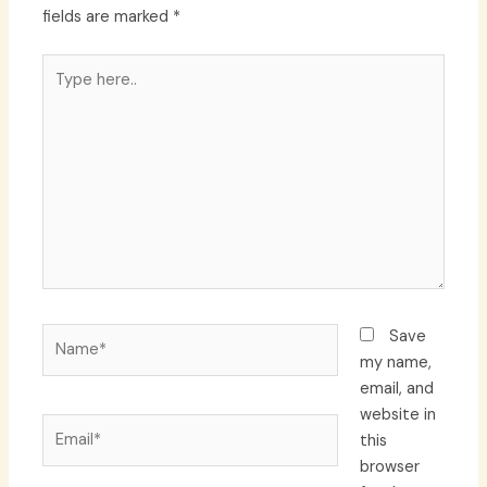
fields are marked
*
Type
here..
Name*
Save
my name,
email, and
website in
Email*
this
browser