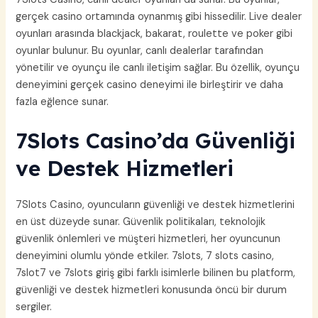
gerçek casino ortamında oynanmış gibi hissedilir. Live dealer
oyunları arasında blackjack, bakarat, roulette ve poker gibi
oyunlar bulunur. Bu oyunlar, canlı dealerlar tarafından
yönetilir ve oyunçu ile canlı iletişim sağlar. Bu özellik, oyunçu
deneyimini gerçek casino deneyimi ile birleştirir ve daha
fazla eğlence sunar.
7Slots Casino’da Güvenliği
ve Destek Hizmetleri
7Slots Casino, oyuncuların güvenliği ve destek hizmetlerini
en üst düzeyde sunar. Güvenlik politikaları, teknolojik
güvenlik önlemleri ve müşteri hizmetleri, her oyuncunun
deneyimini olumlu yönde etkiler. 7slots, 7 slots casino,
7slot7 ve 7slots giriş gibi farklı isimlerle bilinen bu platform,
güvenliği ve destek hizmetleri konusunda öncü bir durum
sergiler.