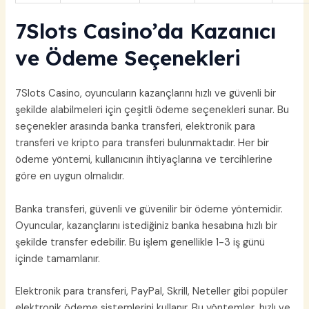
7Slots Casino’da Kazanıcı
ve Ödeme Seçenekleri
7Slots Casino, oyuncuların kazançlarını hızlı ve güvenli bir
şekilde alabilmeleri için çeşitli ödeme seçenekleri sunar. Bu
seçenekler arasında banka transferi, elektronik para
transferi ve kripto para transferi bulunmaktadır. Her bir
ödeme yöntemi, kullanıcının ihtiyaçlarına ve tercihlerine
göre en uygun olmalıdır.
Banka transferi, güvenli ve güvenilir bir ödeme yöntemidir.
Oyuncular, kazançlarını istediğiniz banka hesabına hızlı bir
şekilde transfer edebilir. Bu işlem genellikle 1-3 iş günü
içinde tamamlanır.
Elektronik para transferi, PayPal, Skrill, Neteller gibi popüler
elektronik ödeme sistemlerini kullanır. Bu yöntemler, hızlı ve