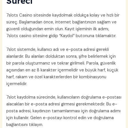
Süreci
7slots Casino sitesinde kaydolmak oldukça kolay ve hızlı bir
süreç. Başlamadan önce, internet bağlantınızın sağlam ve
güvenli olduğundan emin olun. Kayıt işleminin ilk adımı,
7slots casino sitesine gidip “Kaydol” butonuna tıklamaktır.
7slot sistemde, kullanıcı adı ve e-posta adresi gerekli
alanlardır. Bu alanları dolduktan sonra, şifre belirlemek için
bir parola oluşturmanız ve tekrar girilmeli. Parola, güvenlik
açısından en az 8 karakter içermelidir ve büyük harf, küçük
harf, rakam ve özel karakterlerden bir kombinasyonu
içermelidir.
7slot kaydolma sürecinde, kullanıcıların doğrulama e-postası
alacakları bir e-posta adresi girmesi gerekmektedir. Bu e-
posta adresi, kaydınızın tamamlanması için doğrulama adımı
için kullanılır. Gelen e-postayı kontrol edin ve doğrulama
bağlantısını tıklayın.