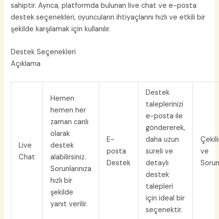
sahiptir. Ayrıca, platformda bulunan live chat ve e-posta
destek seçenekleri, oyuncuların ihtiyaçlarını hızlı ve etkili bir
şekilde karşılamak için kullanılır.
Destek Seçenekleri
Açıklama
Destek
Hemen
taleplerinizi
hemen her
e-posta ile
zaman canlı
göndererek,
olarak
E-
daha uzun
Çekili
Live
destek
posta
süreli ve
ve
Chat
alabilirsiniz.
Destek
detaylı
Sorun
Sorunlarınıza
destek
hızlı bir
talepleri
şekilde
için ideal bir
yanıt verilir.
seçenektir.