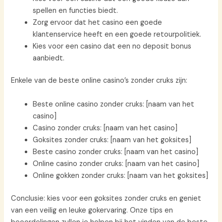
spellen en functies biedt.
Zorg ervoor dat het casino een goede
klantenservice heeft en een goede retourpolitiek.
Kies voor een casino dat een no deposit bonus
aanbiedt.
Enkele van de beste online casino’s zonder cruks zijn:
Beste online casino zonder cruks: [naam van het
casino]
Casino zonder cruks: [naam van het casino]
Goksites zonder cruks: [naam van het goksites]
Beste casino zonder cruks: [naam van het casino]
Online casino zonder cruks: [naam van het casino]
Online gokken zonder cruks: [naam van het goksites]
Conclusie: kies voor een goksites zonder cruks en geniet
van een veilig en leuke gokervaring. Onze tips en