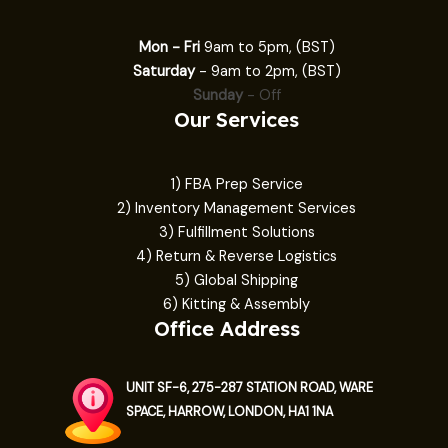
Mon - Fri
9am to 5pm, (BST)
Saturday
- 9am to 2pm, (BST)
Sunday
- Off
Our Services
1) FBA Prep Service
2) Inventory Management Services
3) Fulfillment Solutions
4) Return & Reverse Logistics
5) Global Shipping
6) Kitting & Assembly
Office Address
UNIT SF-6, 275-287 STATION ROAD, WARE
SPACE, HARROW, LONDON, HA1 1NA