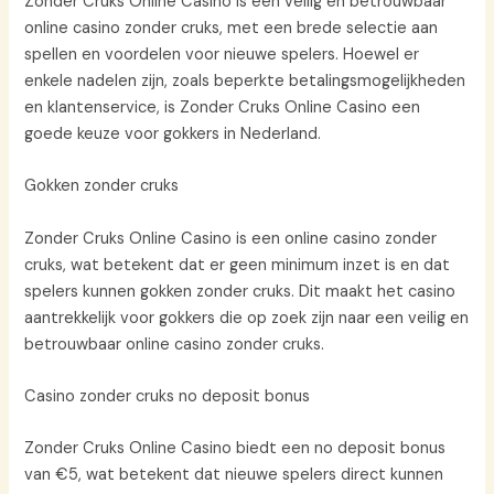
Zonder Cruks Online Casino is een veilig en betrouwbaar
online casino zonder cruks, met een brede selectie aan
spellen en voordelen voor nieuwe spelers. Hoewel er
enkele nadelen zijn, zoals beperkte betalingsmogelijkheden
en klantenservice, is Zonder Cruks Online Casino een
goede keuze voor gokkers in Nederland.
Gokken zonder cruks
Zonder Cruks Online Casino is een online casino zonder
cruks, wat betekent dat er geen minimum inzet is en dat
spelers kunnen gokken zonder cruks. Dit maakt het casino
aantrekkelijk voor gokkers die op zoek zijn naar een veilig en
betrouwbaar online casino zonder cruks.
Casino zonder cruks no deposit bonus
Zonder Cruks Online Casino biedt een no deposit bonus
van €5, wat betekent dat nieuwe spelers direct kunnen