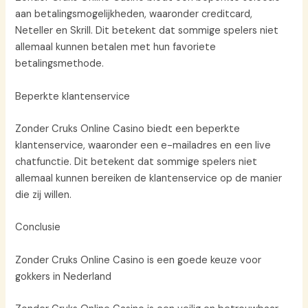
aan betalingsmogelijkheden, waaronder creditcard,
Neteller en Skrill. Dit betekent dat sommige spelers niet
allemaal kunnen betalen met hun favoriete
betalingsmethode.
Beperkte klantenservice
Zonder Cruks Online Casino biedt een beperkte
klantenservice, waaronder een e-mailadres en een live
chatfunctie. Dit betekent dat sommige spelers niet
allemaal kunnen bereiken de klantenservice op de manier
die zij willen.
Conclusie
Zonder Cruks Online Casino is een goede keuze voor
gokkers in Nederland