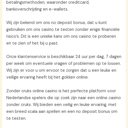
betalingsmethoden, waaronder creditcard,
bankoverschrijding en e-wallets.
Wij zijn bekend om ons no deposit bonus, dat u kunt
gebruiken om ons casino te testen zonder enige financiële
risico’s. Dit is een unieke kans om ons casino te proberen
en te zien of het bij u past.
Onze klantenservice is beschikbaar 24 uur per dag, 7 dagen
per week om eventuele vragen of problemen op te lossen.
Wij zijn er voor u om ervoor te zorgen dat u een leuke en
veilige ervaring heeft bij het gokken online.
Zonder cruks online casino is het perfecte platform voor
Nederlandse spelers die op zoek zijn naar een online casino
zonder cruks. Wij bieden een veilig en leuke ervaring, met
een breed scala aan spellen en een no deposit bonus om
te testen.