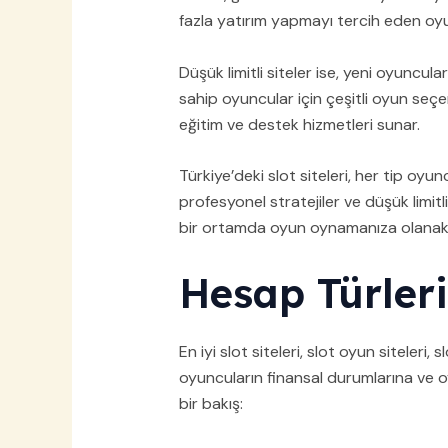
fazla yatırım yapmayı tercih eden oyun
Düşük limitli siteler ise, yeni oyuncul
sahip oyuncular için çeşitli oyun seçen
eğitim ve destek hizmetleri sunar.
Türkiye’deki slot siteleri, her tip oyunc
profesyonel stratejiler ve düşük limitli
bir ortamda oyun oynamanıza olanak t
Hesap Türleri
En iyi slot siteleri, slot oyun siteleri, 
oyuncuların finansal durumlarına ve o
bir bakış: