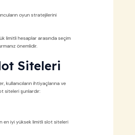
uncuların oyun stratejilerini
üşük limitli hesaplar arasında seçim
urmanız önemlidir.
ot Siteleri
r, kullanıcıların ihtiyaçlarına ve
t siteleri şunlardır:
n iyi yüksek limitli slot siteleri