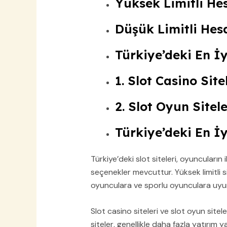
Yüksek Limitli He
Düşük Limitli Hes
Türkiye’deki En İy
1. Slot Casino Site
2. Slot Oyun Sitele
Türkiye’deki En İy
Türkiye’deki slot siteleri, oyuncuların i
seçenekler mevcuttur. Yüksek limitli sit
oyunculara ve sporlu oyunculara uyum
Slot casino siteleri ve slot oyun sitel
siteler, genellikle daha fazla yatırım