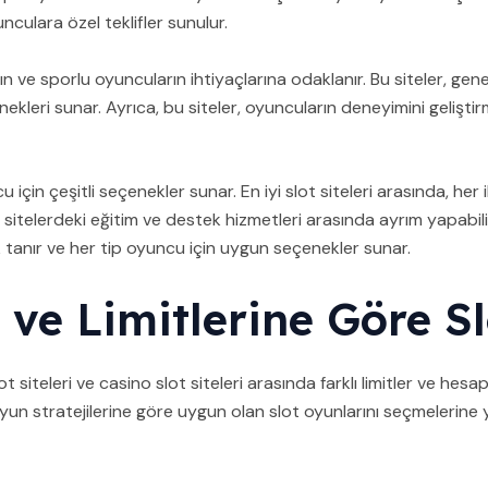
culara özel teklifler sunulur.
arın ve sporlu oyuncuların ihtiyaçlarına odaklanır. Bu siteler, gen
ekleri sunar. Ayrıca, bu siteler, oyuncuların deneyimini geliştir
u için çeşitli seçenekler sunar. En iyi slot siteleri arasında, her i
 sitelerdeki eğitim ve destek hizmetleri arasında ayrım yapabilirs
anır ve her tip oyuncu için uygun seçenekler sunar.
 ve Limitlerine Göre S
slot siteleri ve casino slot siteleri arasında farklı limitler ve hesap
yun stratejilerine göre uygun olan slot oyunlarını seçmelerine 