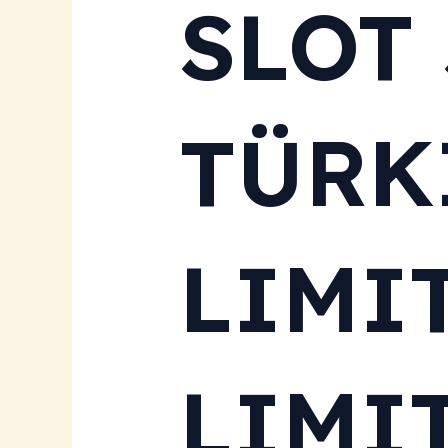
SLOT
TÜRK
LIMI
LIMI