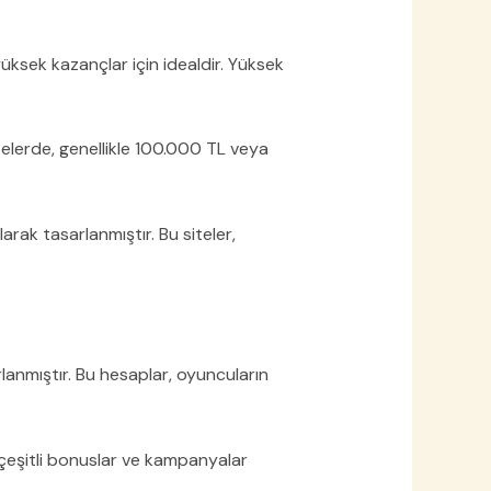
 yüksek kazançlar için idealdir. Yüksek
itelerde, genellikle 100.000 TL veya
arak tasarlanmıştır. Bu siteler,
lanmıştır. Bu hesaplar, oyuncuların
e çeşitli bonuslar ve kampanyalar