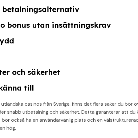
 betalningsalternativ
no bonus utan insättningskrav
kydd
ter och säkerhet
känna till
utländska casinos från Sverige, finns det flera saker du bör 
juder snabb utbetalning och säkerhet. Detta garanterar att du 
 bör också ha en användarvänlig plats och en välstrukturerad 
en hög.