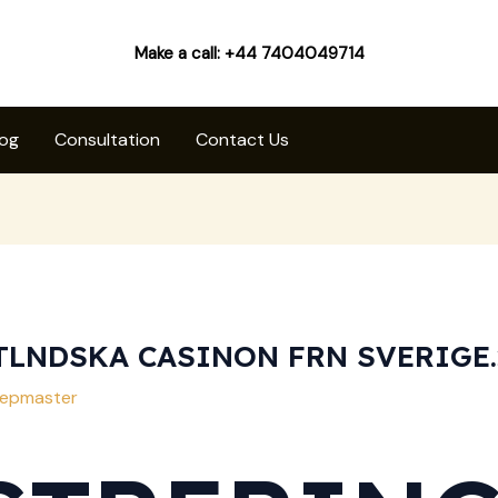
Make a call: +44 7404049714
log
Consultation
Contact Us
TLNDSKA CASINON FRN SVERIGE.
epmaster