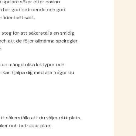
a spelare söker efter casino
som har god betroende och god
identiellt sätt.
steg för att säkerställa en smidig
ch att de följer allmänna spelregler.
e.
 en mängd olika lektyper och
 kan hjälpa dig med alla frågor du
t säkerställa att du väljer rätt plats.
äker och betrobar plats.