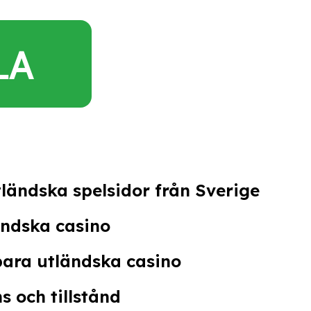
LA
tländska spelsidor från Sverige
ändska casino
obara utländska casino
ns och tillstånd