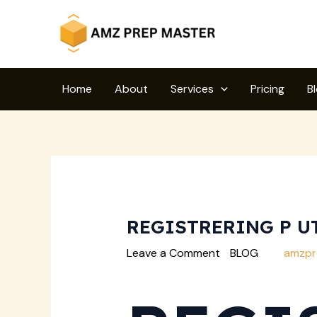
Skip
to
content
Home
About
Services
Pricing
B
REGISTRERING P U
Leave a Comment
/
BLOG
/ By
amzpr