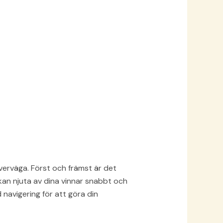
överväga. Först och främst är det
kan njuta av dina vinnar snabbt och
navigering för att göra din