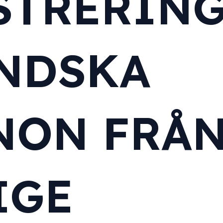
STRERING
NDSKA
NON FRÅ
IGE