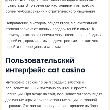
правилами. В то время как настольные игры требуют
более глубоких знаний и стратегического мышления.
Направление, в котором пойдет игрок, в значительной
степени зависит от личных предпочтений и опыта. К
примеру, некоторые новички могут начать со свободных
версий игр, предлагаемых в демо-режиме, прежде чем
перейти к полноценным ставкам.
Пользовательский
интерфейс cat casino
Интерфейс cat casino был создан с заботой о
пользователе. Он интуитивно понятен и прост в
навигации. При входе на сайт, пользователи сразу видят
доступные игры и привлекательные акции на главной
странице. Это значительно упрощает процесс выбора