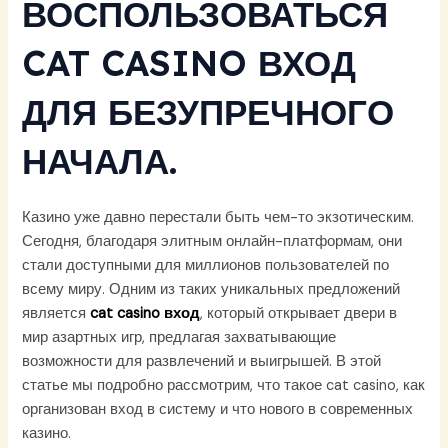
ВОСПОЛЬЗОВАТЬСЯ
CAT CASINO ВХОД
ДЛЯ БЕЗУПРЕЧНОГО
НАЧАЛА.
Казино уже давно перестали быть чем-то экзотическим.
Сегодня, благодаря элитным онлайн-платформам, они
стали доступными для миллионов пользователей по
всему миру. Одним из таких уникальных предложений
является
cat casino вход
, который открывает двери в
мир азартных игр, предлагая захватывающие
возможности для развлечений и выигрышей. В этой
статье мы подробно рассмотрим, что такое cat casino, как
организован вход в систему и что нового в современных
казино.