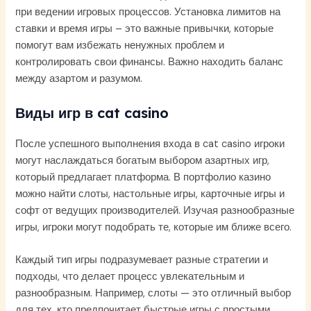
при ведении игровых процессов. Установка лимитов на
ставки и время игры – это важные привычки, которые
помогут вам избежать ненужных проблем и
контролировать свои финансы. Важно находить баланс
между азартом и разумом.
Виды игр в cat casino
После успешного выполнения входа в cat casino игроки
могут наслаждаться богатым выбором азартных игр,
который предлагает платформа. В портфолио казино
можно найти слоты, настольные игры, карточные игры и
софт от ведущих производителей. Изучая разнообразные
игры, игроки могут подобрать те, которые им ближе всего.
Каждый тип игры подразумевает разные стратегии и
подходы, что делает процесс увлекательным и
разнообразным. Например, слоты — это отличный выбор
для тех, кто предпочитает быстрые игры с простыми