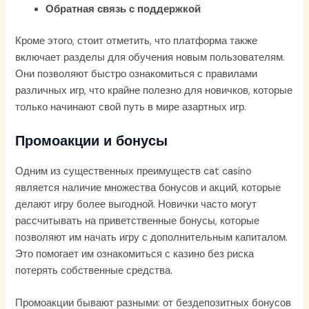
Обратная связь с поддержкой
Кроме этого, стоит отметить, что платформа также
включает разделы для обучения новым пользователям.
Они позволяют быстро ознакомиться с правилами
различных игр, что крайне полезно для новичков, которые
только начинают свой путь в мире азартных игр.
Промоакции и бонусы
Одним из существенных преимуществ cat casino
является наличие множества бонусов и акций, которые
делают игру более выгодной. Новички часто могут
рассчитывать на приветственные бонусы, которые
позволяют им начать игру с дополнительным капиталом.
Это помогает им ознакомиться с казино без риска
потерять собственные средства.
Промоакции бывают разными: от бездепозитных бонусов