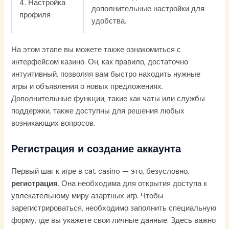
4. Настройка
дополнительные настройки для
профиля
удобства.
На этом этапе вы можете также ознакомиться с
интерфейсом казино. Он, как правило, достаточно
интуитивный, позволяя вам быстро находить нужные
игры и объявления о новых предложениях.
Дополнительные функции, такие как чаты или службы
поддержки, также доступны для решения любых
возникающих вопросов.
Регистрация и создание аккаунта
Первый шаг к игре в cat casino — это, безусловно,
регистрация
. Она необходима для открытия доступа к
увлекательному миру азартных игр. Чтобы
зарегистрироваться, необходимо заполнить специальную
форму, где вы укажете свои личные данные. Здесь важно