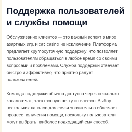
Поддержка пользователей
и службы помощи
Обслуживание клиентов — это важный аспект в мире
азартных игр, и cat casino не исключение. Платформа
предлагает круглосуточную поддержку, что позволяет
пользователям обращаться в любое время со своими
вопросами и проблемами. Служба поддержки отвечает
быстро и эффективно, что приятно радует
пользователей.
Команда поддержки обычно доступна через несколько
каналов: чат, электронную почту и телефон. Выбор
нескольких каналов для связи значительно облегчает
процесс получения помощи, поскольку пользователи
могут выбрать наиболее подходящий ему способ.