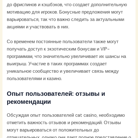
до фриспинов и кэшбэков, что создает дополнительную
мотивацию для игроков. Бонусные предложения могут
варьироваться, так что важно следить за актуальными
акциями и участвовать в них.
Со временем постоянные пользователи также могут
получать доступ к экзотическим бонусам и VIP-
программам, что значительно увеличивает их шансы на
выигрыш. Участие в таких программах создает
уникальное сообщество и увеличивает связь между
пользователями и казино.
Опыт пользователей: отзывы и
рекомендации
Обсуждая опыт пользователей cat casino, необходимо
отметить важность отзывов и рекомендаций. Отзывы
могут варьироваться от положительных до
отрицательных, однако они дают полное представление о