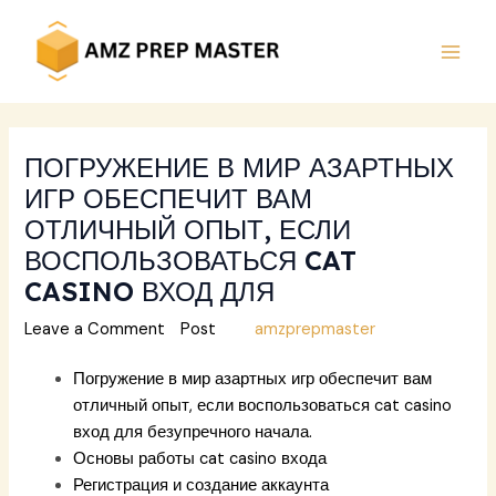
Skip
to
content
MAI
MEN
ПОГРУЖЕНИЕ В МИР АЗАРТНЫХ
ИГР ОБЕСПЕЧИТ ВАМ
ОТЛИЧНЫЙ ОПЫТ, ЕСЛИ
ВОСПОЛЬЗОВАТЬСЯ CAT
CASINO ВХОД ДЛЯ
Leave a Comment
/
Post
/ By
amzprepmaster
Погружение в мир азартных игр обеспечит вам
отличный опыт, если воспользоваться cat casino
вход для безупречного начала.
Основы работы cat casino входа
Регистрация и создание аккаунта