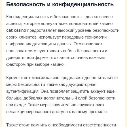
Безопасность и конфиденциальность
Конфиденциальность и безопасность – два ключевых
аспекта, которые волнуют всех пользователей казино.
cat casino
предоставляет высокий уровень безопасности
своих клиентов, использует передовые технологии
шифрования для защиты данных. Это позволяет
пользователям чувствовать себя в безопасности и
доверять платформе, что является очень важным
фактором при выборе казино.
Кроме этого, многие казино предлагают дополнительные
меры безопасности, такие как двухфакторная
аутентификация. Она позволяет защитить аккаунт еще
больше, добавляя дополнительный слой безопасности
при входе. Такие меры значительно снижают риск
несанкционированного доступа к вашему профилю.
Также стоит помнить о необходимости ответственности