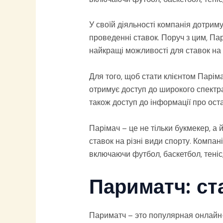
У своїй діяльності компанія дотриму
проведенні ставок. Поруч з цим, П
найкращі можливості для ставок на 
Для того, щоб стати клієнтом Паріма
отримує доступ до широкого спектра
також доступ до інформації про оста
Парімач – це не тільки букмекер, а
ставок на різні види спорту. Компан
включаючи футбол, баскетбол, теніс, 
Париматч: ст
Париматч – это популярная онлайн-