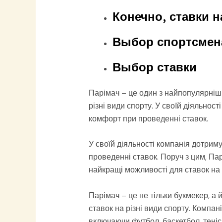
Конечно, ставки н
Выбор спортсмен
Выбор ставки
Парімач – це один з найпопулярніши
різні види спорту. У своїй діяльнос
комфорт при проведенні ставок.
У своїй діяльності компанія дотриму
проведенні ставок. Поруч з цим, П
найкращі можливості для ставок на 
Парімач – це не тільки букмекер, а
ставок на різні види спорту. Компан
включаючи футбол, баскетбол, теніс, 