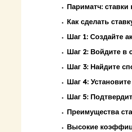
Париматч: ставки 
Как сделать ставк
Шаг 1: Создайте а
Шаг 2: Войдите в 
Шаг 3: Найдите сп
Шаг 4: Установит
Шаг 5: Подтвердит
Преимущества ста
Высокие коэффи