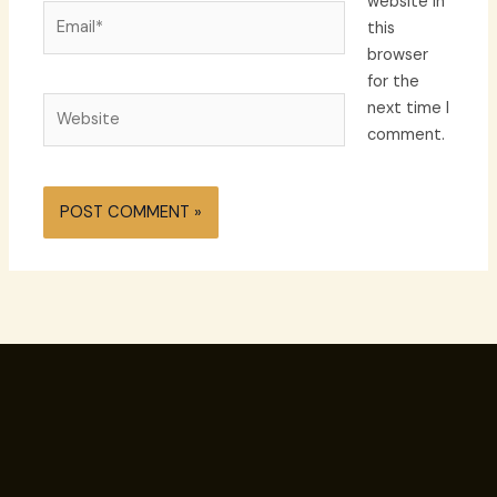
website in
Email*
this
browser
for the
Website
next time I
comment.