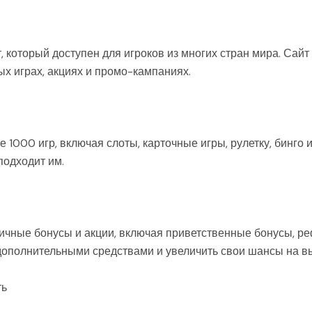
который доступен для игроков из многих стран мира. Сайт
х играх, акциях и промо-кампаниях.
1000 игр, включая слоты, карточные игры, рулетку, бинго и
подходит им.
ичные бонусы и акции, включая приветственные бонусы, ре
 дополнительными средствами и увеличить свои шансы на 
ть