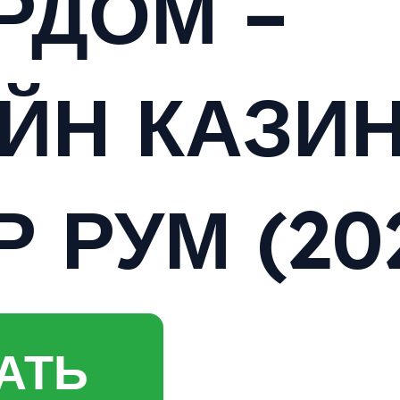
РДОМ –
ЙН КАЗИН
 РУМ (20
АТЬ