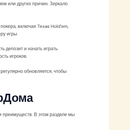
лем или других причин. Зеркало
 покера, включая Texas Hold’em,
ру игры.
ь депозит и начать играть.
сть игроков.
т регулярно обновляется, чтобы
рДома
 и преимуществ. В этом разделе мы