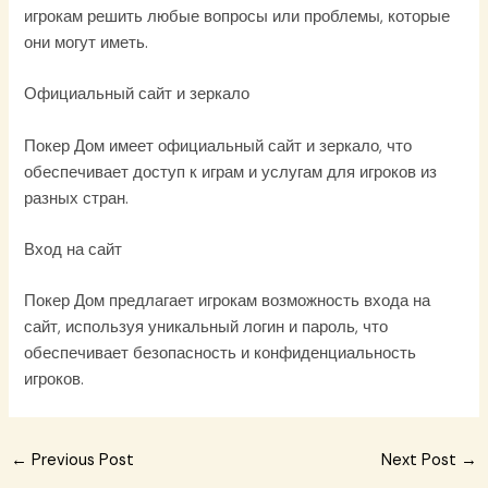
игрокам решить любые вопросы или проблемы, которые
они могут иметь.
Официальный сайт и зеркало
Покер Дом имеет официальный сайт и зеркало, что
обеспечивает доступ к играм и услугам для игроков из
разных стран.
Вход на сайт
Покер Дом предлагает игрокам возможность входа на
сайт, используя уникальный логин и пароль, что
обеспечивает безопасность и конфиденциальность
игроков.
Post
←
Previous Post
Next Post
→
navigation