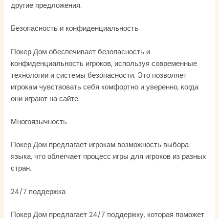
другие предложения.
Безопасность и конфиденциальность
Покер Дом обеспечивает безопасность и
конфиденциальность игроков, используя современные
технологии и системы безопасности. Это позволяет
игрокам чувствовать себя комфортно и уверенно, когда
они играют на сайте.
Многоязычность
Покер Дом предлагает игрокам возможность выбора
языка, что облегчает процесс игры для игроков из разных
стран.
24/7 поддержка
Покер Дом предлагает 24/7 поддержку, которая поможет