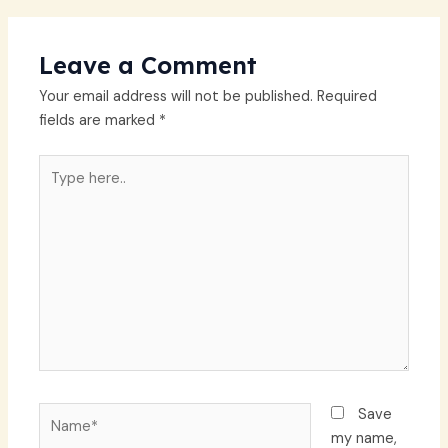
Leave a Comment
Your email address will not be published.
Required
fields are marked
*
Type
here..
Name*
Save
my name,