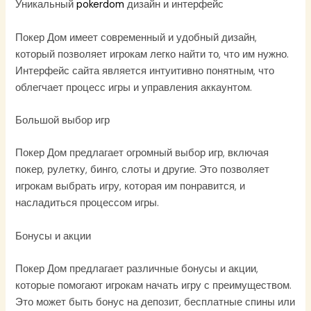
Уникальный
pokerdom
дизайн и интерфейс
Покер Дом имеет современный и удобный дизайн,
который позволяет игрокам легко найти то, что им нужно.
Интерфейс сайта является интуитивно понятным, что
облегчает процесс игры и управления аккаунтом.
Большой выбор игр
Покер Дом предлагает огромный выбор игр, включая
покер, рулетку, бинго, слоты и другие. Это позволяет
игрокам выбрать игру, которая им понравится, и
насладиться процессом игры.
Бонусы и акции
Покер Дом предлагает различные бонусы и акции,
которые помогают игрокам начать игру с преимуществом.
Это может быть бонус на депозит, бесплатные спины или