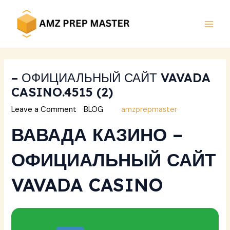
Skip
to
content
MAI
MEN
– ОФИЦИАЛЬНЫЙ САЙТ VAVADA
CASINO.4515 (2)
Leave a Comment
/
BLOG
/ By
amzprepmaster
ВАВАДА КАЗИНО –
ОФИЦИАЛЬНЫЙ САЙТ
VAVADA CASINO