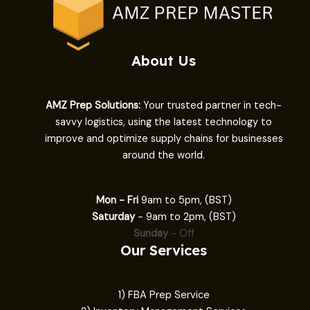
About Us
AMZ Prep Solutions:
Your trusted partner in tech-
savvy logistics, using the latest technology to
improve and optimize supply chains for businesses
around the world.
Mon - Fri
9am to 5pm, (BST)
Saturday
- 9am to 2pm, (BST)
Sunday
- Off
Our Services
1) FBA Prep Service