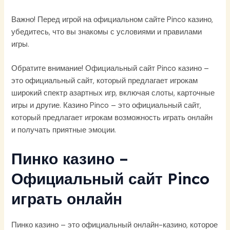
Важно! Перед игрой на официальном сайте Pinco казино,
убедитесь, что вы знакомы с условиями и правилами
игры.
Обратите внимание! Официальный сайт Pinco казино –
это официальный сайт, который предлагает игрокам
широкий спектр азартных игр, включая слоты, карточные
игры и другие. Казино Pinco – это официальный сайт,
который предлагает игрокам возможность играть онлайн
и получать приятные эмоции.
Пинко казино –
Официальный сайт Pinco
играть онлайн
Пинко казино – это официальный онлайн-казино, которое