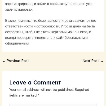
зарегистрирован, и войти в свой аккаунт, если он уже
зарегистрирован.
Важно помнить, что безопасность игрока зависит от его
ответственности и осторожности. Игроки должны быть
осторожны, чтобы не стать жертвами мошенников, и
всегда проверять, является ли сайт безопасным и
официальным.
Post
←
Previous Post
Next Post
→
navigation
Leave a Comment
Your email address will not be published.
Required
fields are marked
*