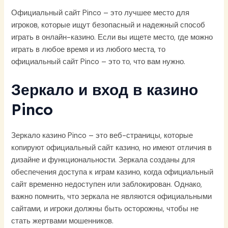
Официальный сайт Pinco – это лучшее место для
игроков, которые ищут безопасный и надежный способ
играть в онлайн-казино. Если вы ищете место, где можно
играть в любое время и из любого места, то
официальный сайт Pinco – это то, что вам нужно.
Зеркало и вход в казино
Pinco
Зеркало казино Pinco – это веб-страницы, которые
копируют официальный сайт казино, но имеют отличия в
дизайне и функциональности. Зеркала созданы для
обеспечения доступа к играм казино, когда официальный
сайт временно недоступен или заблокирован. Однако,
важно помнить, что зеркала не являются официальными
сайтами, и игроки должны быть осторожны, чтобы не
стать жертвами мошенников.