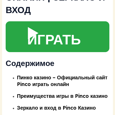
ВХОД
▶️
ИГРАТЬ
Содержимое
Пинко казино – Официальный сайт
Pinco играть онлайн
Преимущества игры в Pinco казино
Зеркало и вход в Pinco Казино