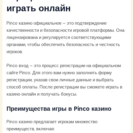
играть онлайн
Pinco казино официальное – это подтверждение
качественности и безопасности игровой платформы. Она
лицензирована и регулируется соответствующими
органами, чтобы обеспечить безопасность и честность
игроков.
Pinco вход – это процесс регистрации на официальном
сайте Pinco. Для этого вам нужно заполнить форму
регистрации, указав свои личные данные и выбрать
способ оплаты. После регистрации вы сможете играть в
казино онлайн и получать бонусы.
Преимущества игры в Pinco казино
Pinco казино предлагает игрокам множество
преимуществ, включая: