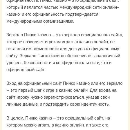
официальность. Пинко казино – это официальный сайт,
который является частью международной сети онлайн-
казино, и его официальность подтверждается
международными организациями.
Зеркало Пинко казино – это зеркало официального сайта,
которое позволяет игрокам играть в казино онлайн, не
оставляя им возможности для доступа к официальному
сайту. Зеркало Пинко казино обеспечивает аналогичный
уровень безопасности и конфиденциальности, что и
официальный сайт.
Вход на официальный сайт Пинко казино или его зеркало
– это первый шаг к игре в казино онлайн. Для входа на
сайт игроку нужно зарегистрироваться, указав свои
личные данные, и подтвердить свою идентичность.
В целом, Пинко казино – это официальный сайт, на
котором можно играть в казино онлайн, а также его