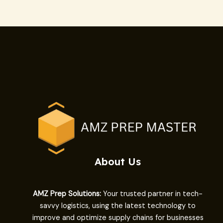
About Us
AMZ Prep Solutions:
Your trusted partner in tech-
savvy logistics, using the latest technology to
improve and optimize supply chains for businesses