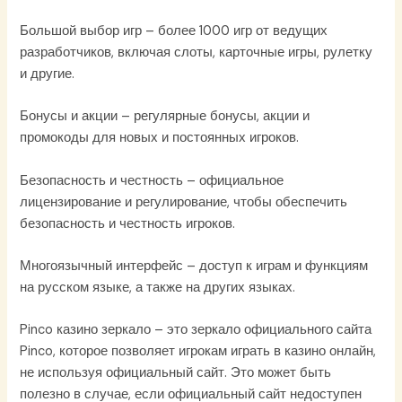
Большой выбор игр – более 1000 игр от ведущих
разработчиков, включая слоты, карточные игры, рулетку
и другие.
Бонусы и акции – регулярные бонусы, акции и
промокоды для новых и постоянных игроков.
Безопасность и честность – официальное
лицензирование и регулирование, чтобы обеспечить
безопасность и честность игроков.
Многоязычный интерфейс – доступ к играм и функциям
на русском языке, а также на других языках.
Pinco казино зеркало – это зеркало официального сайта
Pinco, которое позволяет игрокам играть в казино онлайн,
не используя официальный сайт. Это может быть
полезно в случае, если официальный сайт недоступен