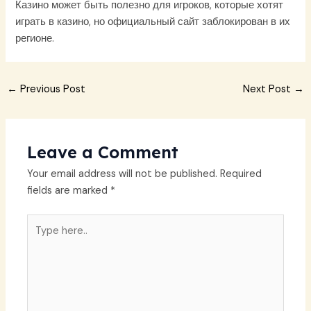
Казино может быть полезно для игроков, которые хотят
играть в казино, но официальный сайт заблокирован в их
регионе.
Post
←
Previous Post
Next Post
→
navigation
Leave a Comment
Your email address will not be published.
Required
fields are marked
*
Type
here..