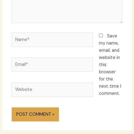
Name*
Save
my name,
email, and
website in
Email*
this
browser
for the
Website
next time I
comment.