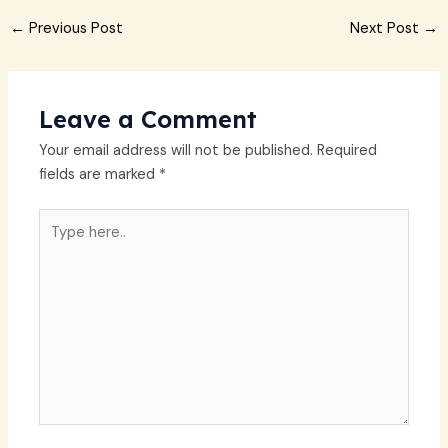
Post
←
Previous Post
Next Post
→
navigation
Leave a Comment
Your email address will not be published.
Required
fields are marked
*
Type
here..