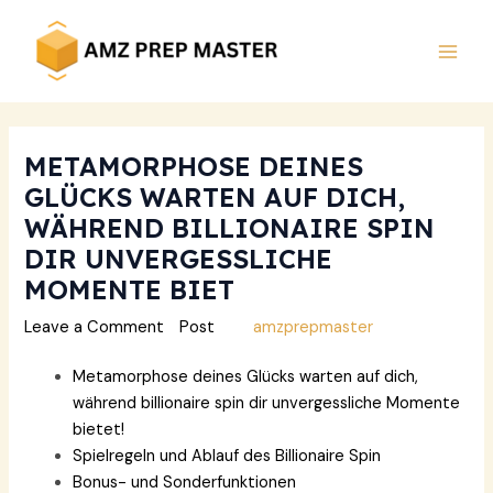
Skip
to
content
MAI
MEN
METAMORPHOSE DEINES
GLÜCKS WARTEN AUF DICH,
WÄHREND BILLIONAIRE SPIN
DIR UNVERGESSLICHE
MOMENTE BIET
Leave a Comment
/
Post
/ By
amzprepmaster
Metamorphose deines Glücks warten auf dich,
während billionaire spin dir unvergessliche Momente
bietet!
Spielregeln und Ablauf des Billionaire Spin
Bonus- und Sonderfunktionen