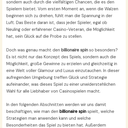
sondern auch durch die vielfältigen Chancen, die es den
Spielern bietet. Vom ersten Moment an, wenn die Walzen
beginnen sich zu drehen, fühlt man die Spannung in der
Luft. Das Beste daran ist, dass jeder Spieler, egal ob
Neuling oder erfahrener Casino-Veteran, die Möglichkeit
hat, sein Glück auf die Probe zu stellen.
Doch was genau macht den
billionaire spin
so besonders?
Es ist nicht nur das Konzept des Spiels, sondern auch die
Möglichkeit, große Gewinne zu erzielen und gleichzeitig in
eine Welt voller Glamour und Luxus einzutauchen. In dieser
aufregenden Umgebung treffen Glück und Strategie
aufeinander, was dieses Spiel zu einer unwiderstehlichen
Wahl für alle Liebhaber von Casinospielen macht.
In den folgenden Abschnitten werden wir uns damit
beschäftigen, wie man den
billionaire spin
spielt, welche
Strategien man anwenden kann und welche
Besonderheiten das Spiel zu bieten hat. Außerdem