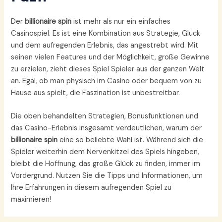
Der
billionaire spin
ist mehr als nur ein einfaches
Casinospiel. Es ist eine Kombination aus Strategie, Glück
und dem aufregenden Erlebnis, das angestrebt wird. Mit
seinen vielen Features und der Möglichkeit, große Gewinne
zu erzielen, zieht dieses Spiel Spieler aus der ganzen Welt
an. Egal, ob man physisch im Casino oder bequem von zu
Hause aus spielt, die Faszination ist unbestreitbar.
Die oben behandelten Strategien, Bonusfunktionen und
das Casino-Erlebnis insgesamt verdeutlichen, warum der
billionaire spin
eine so beliebte Wahl ist. Während sich die
Spieler weiterhin dem Nervenkitzel des Spiels hingeben,
bleibt die Hoffnung, das große Glück zu finden, immer im
Vordergrund. Nutzen Sie die Tipps und Informationen, um
Ihre Erfahrungen in diesem aufregenden Spiel zu
maximieren!