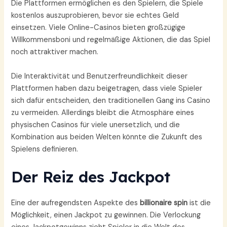
Die Plattformen ermöglichen es den Spielern, die Spiele
kostenlos auszuprobieren, bevor sie echtes Geld
einsetzen. Viele Online-Casinos bieten großzügige
Willkommensboni und regelmäßige Aktionen, die das Spiel
noch attraktiver machen.
Die Interaktivität und Benutzerfreundlichkeit dieser
Plattformen haben dazu beigetragen, dass viele Spieler
sich dafür entscheiden, den traditionellen Gang ins Casino
zu vermeiden. Allerdings bleibt die Atmosphäre eines
physischen Casinos für viele unersetzlich, und die
Kombination aus beiden Welten könnte die Zukunft des
Spielens definieren.
Der Reiz des Jackpot
Eine der aufregendsten Aspekte des
billionaire spin
ist die
Möglichkeit, einen Jackpot zu gewinnen. Die Verlockung