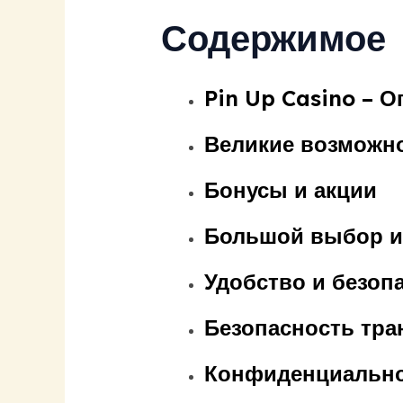
Содержимое
Pin Up Casino – 
Великие возможно
Бонусы и акции
Большой выбор иг
Удобство и безоп
Безопасность тра
Конфиденциально