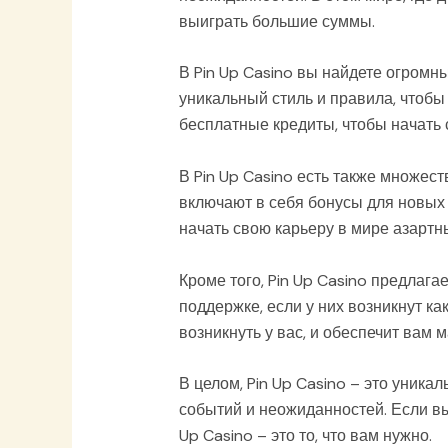
выиграть большие суммы.
В Pin Up Casino вы найдете огромны
уникальный стиль и правила, чтобы 
бесплатные кредиты, чтобы начать 
В Pin Up Casino есть также множес
включают в себя бонусы для новых и
начать свою карьеру в мире азартн
Кроме того, Pin Up Casino предлага
поддержке, если у них возникнут к
возникнуть у вас, и обеспечит вам
В целом, Pin Up Casino – это уника
событий и неожиданностей. Если вы
Up Casino – это то, что вам нужно.