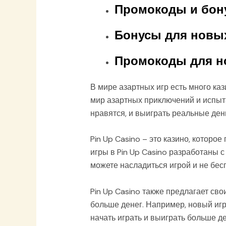
Промокоды и бон
Бонусы для новы
Промокоды для н
В мире азартных игр есть много кази
мир азартных приключений и испытат
нравятся, и выиграть реальные день
Pin Up Casino – это казино, которое
игры в Pin Up Casino разработаны 
можете насладиться игрой и не бесп
Pin Up Casino также предлагает сво
больше денег. Например, новый игро
начать играть и выиграть больше де