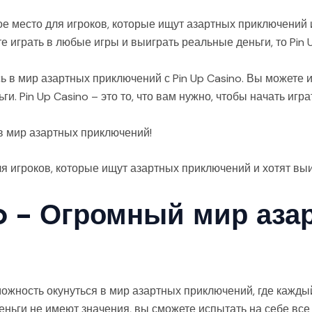
ное место для игроков, которые ищут азартных приключений 
е играть в любые игры и выиграть реальные деньги, то Pin Up
сь в мир азартных приключений с Pin Up Casino. Вы можете 
и. Pin Up Casino – это то, что вам нужно, чтобы начать игр
 в мир азартных приключений!
ля игроков, которые ищут азартных приключений и хотят вы
o – Огромный мир аза
зможность окунуться в мир азартных приключений, где кажды
еньги не имеют значения, вы сможете испытать на себе все