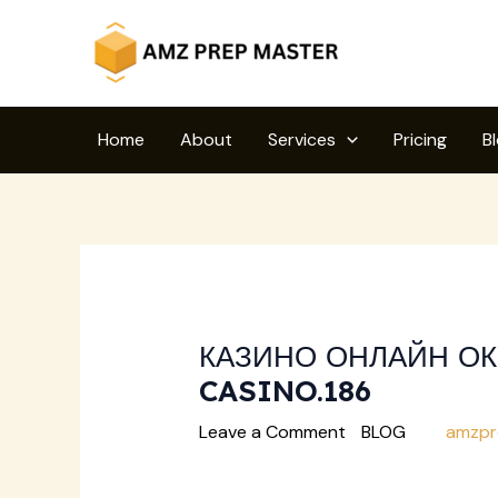
Skip
to
content
Home
About
Services
Pricing
B
КАЗИНО ОНЛАЙН ОК
CASINO.186
Leave a Comment
/
BLOG
/ By
amzpr