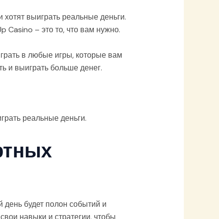
и хотят выиграть реальные деньги.
 Casino – это то, что вам нужно.
играть в любые игры, которые вам
ать и выиграть больше денег.
играть реальные деньги.
ртных
й день будет полон событий и
 свои навыки и стратегии, чтобы