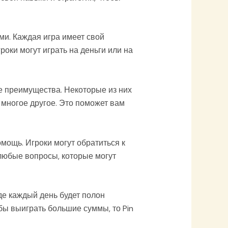
ми. Каждая игра имеет свой
роки могут играть на деньги или на
ые преимущества. Некоторые из них
и многое другое. Это поможет вам
омощь. Игроки могут обратиться к
любые вопросы, которые могут
где каждый день будет полон
бы выиграть большие суммы, то Pin