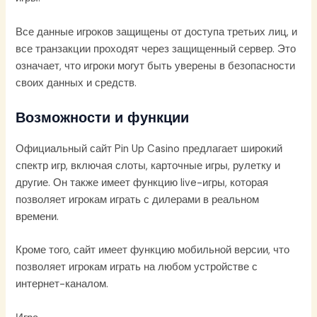
Все данные игроков защищены от доступа третьих лиц, и
все транзакции проходят через защищенный сервер. Это
означает, что игроки могут быть уверены в безопасности
своих данных и средств.
Возможности и функции
Официальный сайт Pin Up Casino предлагает широкий
спектр игр, включая слоты, карточные игры, рулетку и
другие. Он также имеет функцию live-игры, которая
позволяет игрокам играть с дилерами в реальном
времени.
Кроме того, сайт имеет функцию мобильной версии, что
позволяет игрокам играть на любом устройстве с
интернет-каналом.