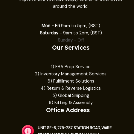
around the world.
Mon - Fri
9am to 5pm, (BST)
Saturday
- 9am to 2pm, (BST)
Sunday
- Off
Our Services
1) FBA Prep Service
2) Inventory Management Services
3) Fulfillment Solutions
4) Return & Reverse Logistics
5) Global Shipping
6) Kitting & Assembly
Office Address
UNIT SF-6, 275-287 STATION ROAD, WARE