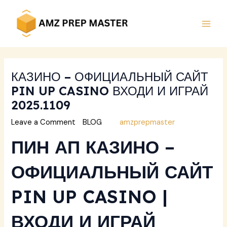
Skip
to
content
MAI
MEN
КАЗИНО – ОФИЦИАЛЬНЫЙ САЙТ
PIN UP CASINO ВХОДИ И ИГРАЙ
2025.1109
Leave a Comment
/
BLOG
/ By
amzprepmaster
ПИН АП КАЗИНО –
ОФИЦИАЛЬНЫЙ САЙТ
PIN UP CASINO |
ВХОДИ И ИГРАЙ