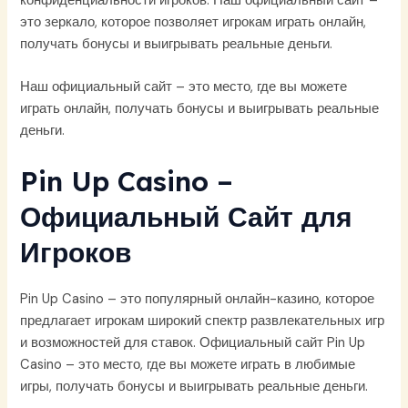
конфиденциальности игроков. Наш официальный сайт –
это зеркало, которое позволяет игрокам играть онлайн,
получать бонусы и выигрывать реальные деньги.
Наш официальный сайт – это место, где вы можете
играть онлайн, получать бонусы и выигрывать реальные
деньги.
Pin Up Casino –
Официальный Сайт для
Игроков
Pin Up Casino – это популярный онлайн-казино, которое
предлагает игрокам широкий спектр развлекательных игр
и возможностей для ставок. Официальный сайт Pin Up
Casino – это место, где вы можете играть в любимые
игры, получать бонусы и выигрывать реальные деньги.