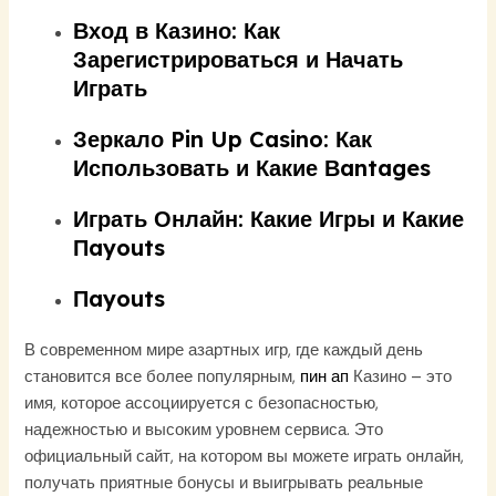
Вход в Казино: Как
Зарегистрироваться и Начать
Играть
Зеркало Pin Up Casino: Как
Использовать и Какие Вantages
Играть Онлайн: Какие Игры и Какие
Пayouts
Пayouts
В современном мире азартных игр, где каждый день
становится все более популярным,
пин ап
Казино – это
имя, которое ассоциируется с безопасностью,
надежностью и высоким уровнем сервиса. Это
официальный сайт, на котором вы можете играть онлайн,
получать приятные бонусы и выигрывать реальные