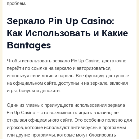
проблем.
Зеркало Pin Up Casino:
Как Использовать и Какие
Вantages
Чтобы использовать зеркало Pin Up Casino, достаточно
перейти по ссылке на зеркало и авторизоваться,
используя свои логин и пароль. Все функции, доступные
на официальном сайте, доступны и на зеркале, включая
игры, бонусы и депозиты.
Один из главных преимуществ использования зеркала
Pin Up Casino – это возможность играть в казино, не
открывая официального сайта. Это особенно полезно для
игроков, которые используют антивирусные программы
или другие программы, которые могут блокировать