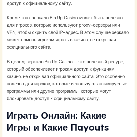
доступ к официальному сайту.
Кроме того, зеркало Pin Up Casino может быть полезно
для игроков, которые используют proxy-серверы или
VPN, чтобы скрыть свой IP-адрес. В этом случае зеркало
может помочь игрокам играть в казино, не открывая
официального сайта.
В целом, зеркало Pin Up Casino – это полезный ресурс,
который обеспечивает игрокам доступ к функциям
казино, не открывая официального сайта. Это особенно
полезно для игроков, которые используют антивирусные
программы или другие программы, которые могут
блокировать доступ к официальному сайту.
Играть Онлайн: Какие
Игры и Какие Пayouts