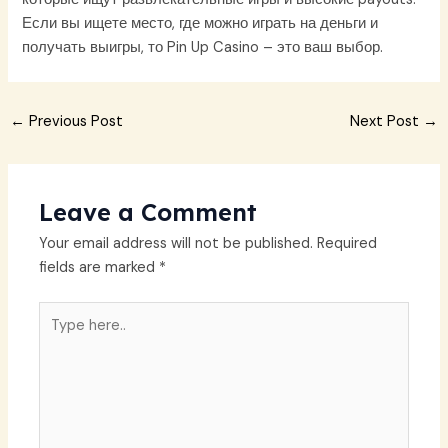
Если вы ищете место, где можно играть на деньги и
получать выигры, то Pin Up Casino – это ваш выбор.
Post
←
Previous Post
Next Post
→
navigation
Leave a Comment
Your email address will not be published.
Required
fields are marked
*
Type
here..