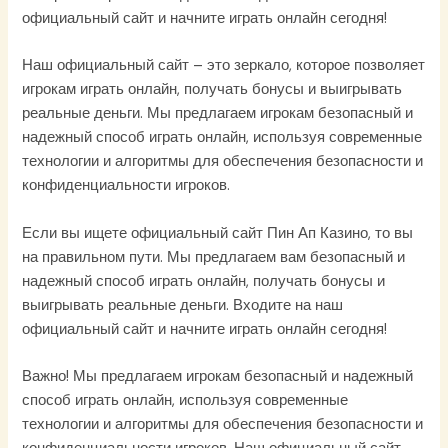
официальный сайт и начните играть онлайн сегодня!
Наш официальный сайт – это зеркало, которое позволяет
игрокам играть онлайн, получать бонусы и выигрывать
реальные деньги. Мы предлагаем игрокам безопасный и
надежный способ играть онлайн, используя современные
технологии и алгоритмы для обеспечения безопасности и
конфиденциальности игроков.
Если вы ищете официальный сайт Пин Ап Казино, то вы
на правильном пути. Мы предлагаем вам безопасный и
надежный способ играть онлайн, получать бонусы и
выигрывать реальные деньги. Входите на наш
официальный сайт и начните играть онлайн сегодня!
Важно! Мы предлагаем игрокам безопасный и надежный
способ играть онлайн, используя современные
технологии и алгоритмы для обеспечения безопасности и