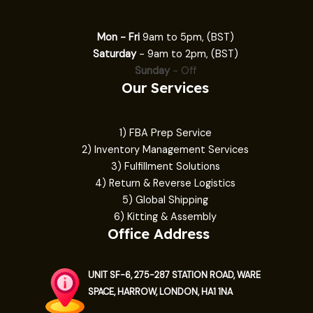
Mon - Fri
9am to 5pm, (BST)
Saturday
- 9am to 2pm, (BST)
Sunday
- Off
Our Services
1) FBA Prep Service
2) Inventory Management Services
3) Fulfillment Solutions
4) Return & Reverse Logistics
5) Global Shipping
6) Kitting & Assembly
Office Address
UNIT SF-6, 275-287 STATION ROAD, WARE
SPACE, HARROW, LONDON, HA1 1NA