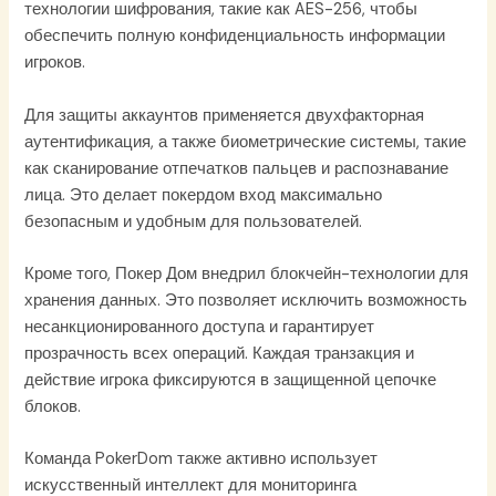
технологии шифрования, такие как AES-256, чтобы
обеспечить полную конфиденциальность информации
игроков.
Для защиты аккаунтов применяется двухфакторная
аутентификация, а также биометрические системы, такие
как сканирование отпечатков пальцев и распознавание
лица. Это делает покердом вход максимально
безопасным и удобным для пользователей.
Кроме того, Покер Дом внедрил блокчейн-технологии для
хранения данных. Это позволяет исключить возможность
несанкционированного доступа и гарантирует
прозрачность всех операций. Каждая транзакция и
действие игрока фиксируются в защищенной цепочке
блоков.
Команда PokerDom также активно использует
искусственный интеллект для мониторинга