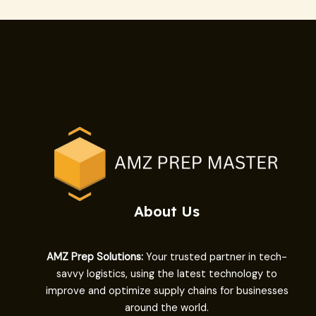
About Us
AMZ Prep Solutions:
Your trusted partner in tech-
savvy logistics, using the latest technology to
improve and optimize supply chains for businesses
around the world.