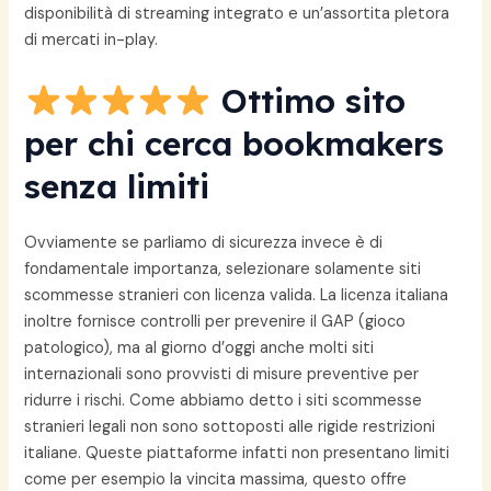
disponibilità di streaming integrato e un’assortita pletora
di mercati in-play.
Ottimo sito
per chi cerca bookmakers
senza limiti
Ovviamente se parliamo di sicurezza invece è di
fondamentale importanza, selezionare solamente siti
scommesse stranieri con licenza valida. La licenza italiana
inoltre fornisce controlli per prevenire il GAP (gioco
patologico), ma al giorno d’oggi anche molti siti
internazionali sono provvisti di misure preventive per
ridurre i rischi. Come abbiamo detto i siti scommesse
stranieri legali non sono sottoposti alle rigide restrizioni
italiane. Queste piattaforme infatti non presentano limiti
come per esempio la vincita massima, questo offre