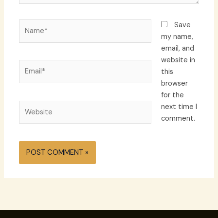
Name*
Save
my name,
email, and
website in
Email*
this
browser
for the
Website
next time I
comment.