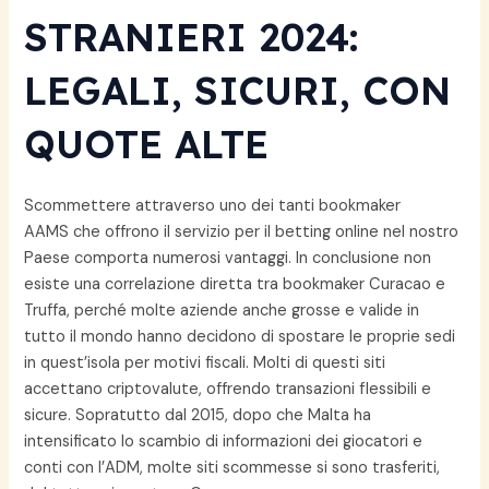
STRANIERI 2024:
LEGALI, SICURI, CON
QUOTE ALTE
Scommettere attraverso uno dei tanti bookmaker
AAMS che offrono il servizio per il betting online nel nostro
Paese comporta numerosi vantaggi. In conclusione non
esiste una correlazione diretta tra bookmaker Curacao e
Truffa, perché molte aziende anche grosse e valide in
tutto il mondo hanno decidono di spostare le proprie sedi
in quest’isola per motivi fiscali. Molti di questi siti
accettano criptovalute, offrendo transazioni flessibili e
sicure. Sopratutto dal 2015, dopo che Malta ha
intensificato lo scambio di informazioni dei giocatori e
conti con l’ADM, molte siti scommesse si sono trasferiti,