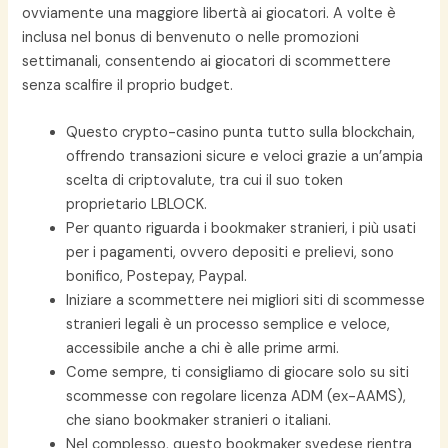
ovviamente una maggiore libertà ai giocatori. A volte è
inclusa nel bonus di benvenuto o nelle promozioni
settimanali, consentendo ai giocatori di scommettere
senza scalfire il proprio budget.
Questo crypto-casino punta tutto sulla blockchain,
offrendo transazioni sicure e veloci grazie a un’ampia
scelta di criptovalute, tra cui il suo token
proprietario LBLOCK.
Per quanto riguarda i bookmaker stranieri, i più usati
per i pagamenti, ovvero depositi e prelievi, sono
bonifico, Postepay, Paypal.
Iniziare a scommettere nei migliori siti di scommesse
stranieri legali è un processo semplice e veloce,
accessibile anche a chi è alle prime armi.
Come sempre, ti consigliamo di giocare solo su siti
scommesse con regolare licenza ADM (ex-AAMS),
che siano bookmaker stranieri o italiani.
Nel complesso, questo bookmaker svedese rientra