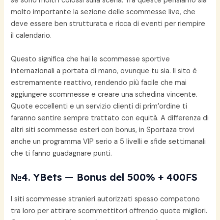
se sono molti i colossi sulla scena. Tra queste pensiamo sia
molto importante la sezione delle scommesse live, che
deve essere ben strutturata e ricca di eventi per riempire
il calendario.
Questo significa che hai le scommesse sportive
internazionali a portata di mano, ovunque tu sia. Il sito è
estremamente reattivo, rendendo più facile che mai
aggiungere scommesse e creare una schedina vincente.
Quote eccellenti e un servizio clienti di prim’ordine ti
faranno sentire sempre trattato con equità. A differenza di
altri siti scommesse esteri con bonus, in Sportaza trovi
anche un programma VIP serio a 5 livelli e sfide settimanali
che ti fanno guadagnare punti.
№4. YBets — Bonus del 500% + 400FS
I siti scommesse stranieri autorizzati spesso competono
tra loro per attirare scommettitori offrendo quote migliori.