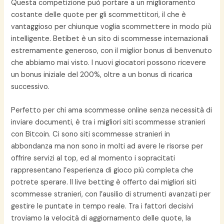
Questa competizione può portare a un miglioramento
costante delle quote per gli scommettitori, il che è
vantaggioso per chiunque voglia scommettere in modo più
intelligente. Betibet è un sito di scommesse internazionali
estremamente generoso, con il miglior bonus di benvenuto
che abbiamo mai visto. I nuovi giocatori possono ricevere
un bonus iniziale del 200%, oltre a un bonus di ricarica
successivo.
Perfetto per chi ama scommesse online senza necessità di
inviare documenti, è tra i migliori siti scommesse stranieri
con Bitcoin. Ci sono siti scommesse stranieri in
abbondanza ma non sono in molti ad avere le risorse per
offrire servizi al top, ed al momento i sopracitati
rappresentano l’esperienza di gioco più completa che
potrete sperare. Il live betting è offerto dai migliori siti
scommesse stranieri, con l’ausilio di strumenti avanzati per
gestire le puntate in tempo reale. Tra i fattori decisivi
troviamo la velocità di aggiornamento delle quote, la