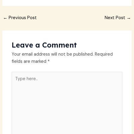
Post
←
Previous Post
Next Post
→
navigation
Leave a Comment
Your email address will not be published.
Required
fields are marked
*
Type
here..