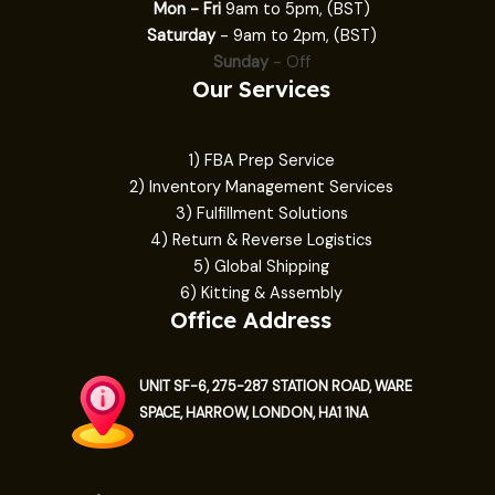
Mon - Fri
9am to 5pm, (BST)
Saturday
- 9am to 2pm, (BST)
Sunday
- Off
Our Services
1) FBA Prep Service
2) Inventory Management Services
3) Fulfillment Solutions
4) Return & Reverse Logistics
5) Global Shipping
6) Kitting & Assembly
Office Address
UNIT SF-6, 275-287 STATION ROAD, WARE
SPACE, HARROW, LONDON, HA1 1NA