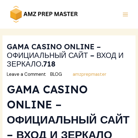
Skip
to
content
MAI
MEN
GAMA CASINO ONLINE –
ОФИЦИАЛЬНЫЙ САЙТ – ВХОД И
ЗЕРКАЛО.718
Leave a Comment
/
BLOG
/ By
amzprepmaster
GAMA CASINO
ONLINE –
ОФИЦИАЛЬНЫЙ САЙТ
– ВХОД И ЗЕРКАЛО