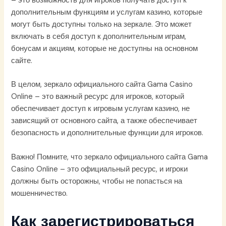
– это возможность для игроков получать доступ к
дополнительным функциям и услугам казино, которые
могут быть доступны только на зеркале. Это может
включать в себя доступ к дополнительным играм,
бонусам и акциям, которые не доступны на основном
сайте.
В целом, зеркало официального сайта Gama Casino
Online – это важный ресурс для игроков, который
обеспечивает доступ к игровым услугам казино, не
зависящий от основного сайта, а также обеспечивает
безопасность и дополнительные функции для игроков.
Важно! Помните, что зеркало официального сайта Gama
Casino Online – это официальный ресурс, и игроки
должны быть осторожны, чтобы не попасться на
мошенничество.
Как зарегистрироваться