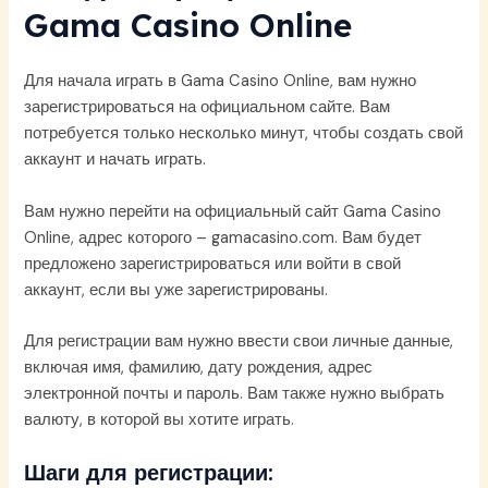
Gama Casino Online
Для начала играть в Gama Casino Online, вам нужно
зарегистрироваться на официальном сайте. Вам
потребуется только несколько минут, чтобы создать свой
аккаунт и начать играть.
Вам нужно перейти на официальный сайт Gama Casino
Online, адрес которого – gamacasino.com. Вам будет
предложено зарегистрироваться или войти в свой
аккаунт, если вы уже зарегистрированы.
Для регистрации вам нужно ввести свои личные данные,
включая имя, фамилию, дату рождения, адрес
электронной почты и пароль. Вам также нужно выбрать
валюту, в которой вы хотите играть.
Шаги для регистрации: