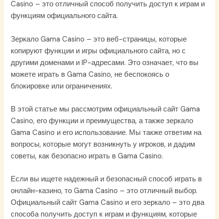
Casino – это отличный способ получить доступ к играм и
функциям официального сайта.
Зеркало Gama Casino – это веб-страницы, которые
копируют функции и игры официального сайта, но с
другими доменами и IP-адресами. Это означает, что вы
можете играть в Gama Casino, не беспокоясь о
блокировке или ограничениях.
В этой статье мы рассмотрим официальный сайт Gama
Casino, его функции и преимущества, а также зеркало
Gama Casino и его использование. Мы также ответим на
вопросы, которые могут возникнуть у игроков, и дадим
советы, как безопасно играть в Gama Casino.
Если вы ищете надежный и безопасный способ играть в
онлайн-казино, то Gama Casino – это отличный выбор.
Официальный сайт Gama Casino и его зеркало – это два
способа получить доступ к играм и функциям, которые