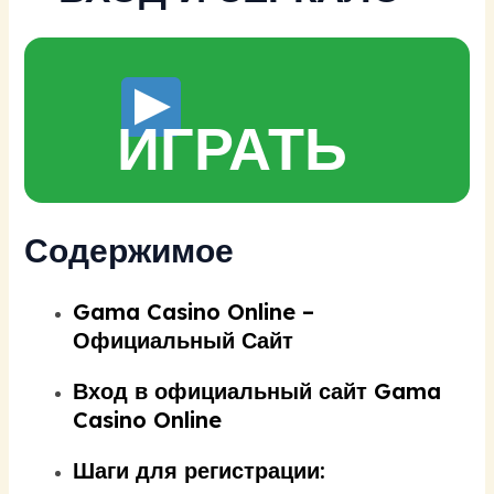
ИГРАТЬ
Содержимое
Gama Casino Online –
Официальный Сайт
Вход в официальный сайт Gama
Casino Online
Шаги для регистрации: