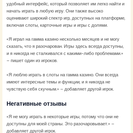
удобный интерфейс, который позволяет им легко найти и
начать играть в любую игру. Они также высоко
оценивают широкий спектр игр, доступных на платформе,
включая слоты, карточные игры и игры с долями.
«Я играл на гамма казино несколько месяцев и не могу
сказать, что я разочарован. Игры здесь всегда доступны,
и я никогда не сталкивался с какими-либо проблемами.»
– пишет один из игроков.
«Я люблю играть в слоты на гамма казино. Они всегда
имеют интересные темы и функции, и я никогда не
чувствую себя скучным.» – добавляет другой игрок.
Негативные отзывы
«Я не могу играть в некоторые игры, потому что они не
доступны для моей страны. Это разочаровывает.» –
добавляет другой игрок.