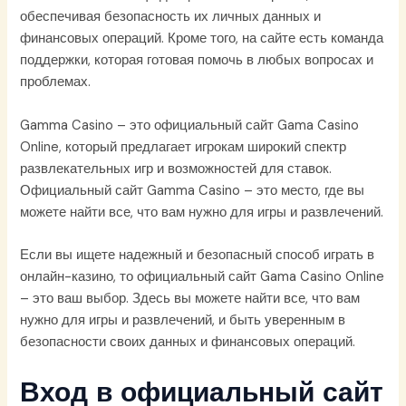
обеспечивая безопасность их личных данных и
финансовых операций. Кроме того, на сайте есть команда
поддержки, которая готовая помочь в любых вопросах и
проблемах.
Gamma Casino – это официальный сайт Gama Casino
Online, который предлагает игрокам широкий спектр
развлекательных игр и возможностей для ставок.
Официальный сайт Gamma Casino – это место, где вы
можете найти все, что вам нужно для игры и развлечений.
Если вы ищете надежный и безопасный способ играть в
онлайн-казино, то официальный сайт Gama Casino Online
– это ваш выбор. Здесь вы можете найти все, что вам
нужно для игры и развлечений, и быть уверенным в
безопасности своих данных и финансовых операций.
Вход в официальный сайт