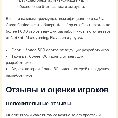
(двухфакторной аутентификации) для
обеспечения безопасности аккаунта.
Вторым важным преимуществом официального сайта
Gama Casino – это обширный выбор игр. Сайт предлагает
более 1 000 игр от ведущих разработчиков, включая игры
от NetEnt, Microgaming, Playtech и других.
Слоты: более 500 слотов от ведущих разработчиков;
Таблицы: более 100 таблиц от ведущих
разработчиков;
Видео-лотерей: более 50 видео-лотерей от ведущих
разработчиков.
Отзывы и оценки игроков
Положительные отзывы
Многие игроки хвалят гамма казино за его простой и