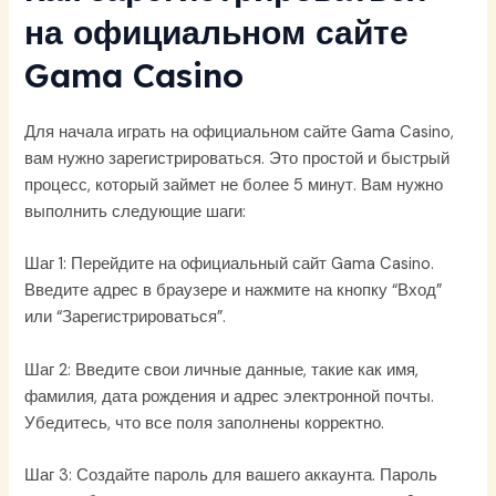
на официальном сайте
Gama Casino
Для начала играть на официальном сайте Gama Casino,
вам нужно зарегистрироваться. Это простой и быстрый
процесс, который займет не более 5 минут. Вам нужно
выполнить следующие шаги:
Шаг 1: Перейдите на официальный сайт Gama Casino.
Введите адрес в браузере и нажмите на кнопку “Вход”
или “Зарегистрироваться”.
Шаг 2: Введите свои личные данные, такие как имя,
фамилия, дата рождения и адрес электронной почты.
Убедитесь, что все поля заполнены корректно.
Шаг 3: Создайте пароль для вашего аккаунта. Пароль