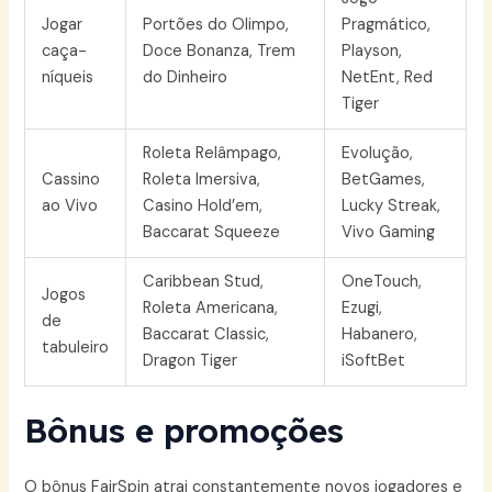
Jogar
Portões do Olimpo,
Pragmático,
caça-
Doce Bonanza, Trem
Playson,
níqueis
do Dinheiro
NetEnt, Red
Tiger
Roleta Relâmpago,
Evolução,
Cassino
Roleta Imersiva,
BetGames,
ao Vivo
Casino Hold’em,
Lucky Streak,
Baccarat Squeeze
Vivo Gaming
Caribbean Stud,
OneTouch,
Jogos
Roleta Americana,
Ezugi,
de
Baccarat Classic,
Habanero,
tabuleiro
Dragon Tiger
iSoftBet
Bônus e promoções
O bônus FairSpin atrai constantemente novos jogadores e