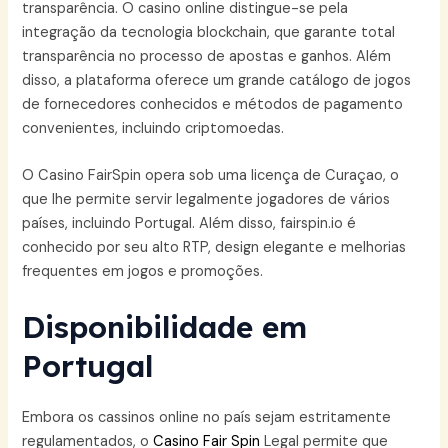
transparência. O casino online distingue-se pela
integração da tecnologia blockchain, que garante total
transparência no processo de apostas e ganhos. Além
disso, a plataforma oferece um grande catálogo de jogos
de fornecedores conhecidos e métodos de pagamento
convenientes, incluindo criptomoedas.
O Casino FairSpin opera sob uma licença de Curaçao, o
que lhe permite servir legalmente jogadores de vários
países, incluindo Portugal. Além disso, fairspin.io é
conhecido por seu alto RTP, design elegante e melhorias
frequentes em jogos e promoções.
Disponibilidade em
Portugal
Embora os cassinos online no país sejam estritamente
regulamentados, o
Casino Fair Spin
Legal permite que