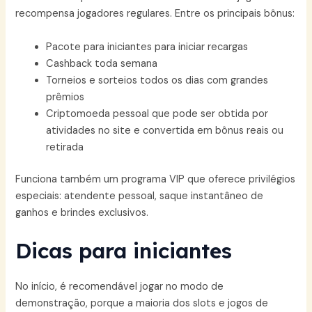
recompensa jogadores regulares. Entre os principais bônus:
Pacote para iniciantes para iniciar recargas
Cashback toda semana
Torneios e sorteios todos os dias com grandes
prêmios
Criptomoeda pessoal que pode ser obtida por
atividades no site e convertida em bônus reais ou
retirada
Funciona também um programa VIP que oferece privilégios
especiais: atendente pessoal, saque instantâneo de
ganhos e brindes exclusivos.
Dicas para iniciantes
No início, é recomendável jogar no modo de
demonstração, porque a maioria dos slots e jogos de