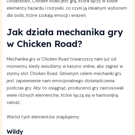
Dodatkowo, Chicken Road jest grą, która łączy w sobie
elementy hazardu i rozrywki, co czyni ją idealnym wyborem
dla osób, które szukają emocji i wrażeń.
Jak działa mechanika gry
w Chicken Road?
Mechanika gry w Chicken Road towarzyszy nam już od
momentu, kiedy weszliśmy w kasyno online, aby zagrać w
słynny slot Chicken Road. Głównym celem mechaniki gry
jest zapewnienie nam emocjonalnego doświadczenia
podczas gry. Aby to osiągnąć, producenci gry zastosowali
wiele różnych elementów, które łączą się w harmonijną
całość.
Wśród tych elementów znajdujemy:
Wildy