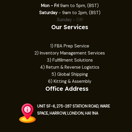
Mon - Fri
9am to 5pm, (BST)
Saturday
- 9am to 2pm, (BST)
Sunday
- Off
Our Services
1) FBA Prep Service
2) Inventory Management Services
3) Fulfillment Solutions
4) Return & Reverse Logistics
5) Global Shipping
6) Kitting & Assembly
Office Address
UNIT SF-6, 275-287 STATION ROAD, WARE
SPACE, HARROW, LONDON, HA1 1NA