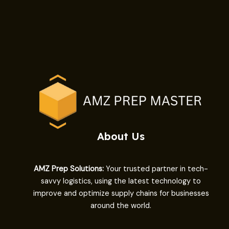
About Us
AMZ Prep Solutions:
Your trusted partner in tech-
savvy logistics, using the latest technology to
improve and optimize supply chains for businesses
around the world.