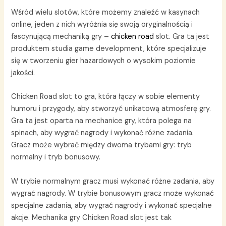
Wśród wielu slotów, które możemy znaleźć w kasynach
online, jeden z nich wyróżnia się swoją oryginalnością i
fascynującą mechaniką gry –
chicken road
slot. Gra ta jest
produktem studia game development, które specjalizuje
się w tworzeniu gier hazardowych o wysokim poziomie
jakości.
Chicken Road slot to gra, która łączy w sobie elementy
humoru i przygody, aby stworzyć unikatową atmosferę gry.
Gra ta jest oparta na mechanice gry, która polega na
spinach, aby wygrać nagrody i wykonać różne zadania.
Gracz może wybrać między dwoma trybami gry: tryb
normalny i tryb bonusowy.
W trybie normalnym gracz musi wykonać różne zadania, aby
wygrać nagrody. W trybie bonusowym gracz może wykonać
specjalne zadania, aby wygrać nagrody i wykonać specjalne
akcje. Mechanika gry Chicken Road slot jest tak