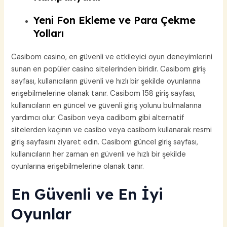
Yeni Fon Ekleme ve Para Çekme
Yolları
Casibom casino, en güvenli ve etkileyici oyun deneyimlerini
sunan en popüler casino sitelerinden biridir. Casibom giriş
sayfası, kullanıcıların güvenli ve hızlı bir şekilde oyunlarına
erişebilmelerine olanak tanır. Casibom 158 giriş sayfası,
kullanıcıların en güncel ve güvenli giriş yolunu bulmalarına
yardımcı olur. Casibon veya cadibom gibi alternatif
sitelerden kaçının ve casibo veya casibom kullanarak resmi
giriş sayfasını ziyaret edin. Casibom güncel giriş sayfası,
kullanıcıların her zaman en güvenli ve hızlı bir şekilde
oyunlarına erişebilmelerine olanak tanır.
En Güvenli ve En İyi
Oyunlar