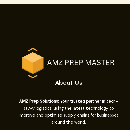
About Us
AMZ Prep Solutions:
Your trusted partner in tech-
savvy logistics, using the latest technology to
improve and optimize supply chains for businesses
around the world.