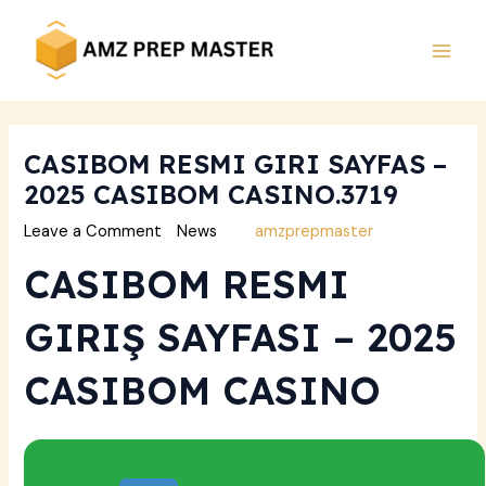
Skip
to
content
MAI
MEN
CASIBOM RESMI GIRI SAYFAS –
2025 CASIBOM CASINO.3719
Leave a Comment
/
News
/ By
amzprepmaster
CASIBOM RESMI
GIRIŞ SAYFASI – ​2025
CASIBOM CASINO