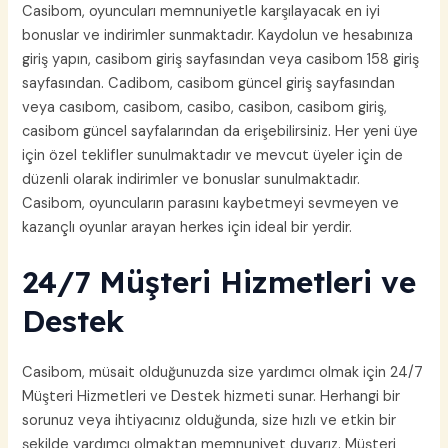
Casibom, oyuncuları memnuniyetle karşılayacak en iyi
bonuslar ve indirimler sunmaktadır. Kaydolun ve hesabınıza
giriş yapın, casibom giriş sayfasından veya casibom 158 giriş
sayfasından. Cadibom, casibom güncel giriş sayfasından
veya casıbom, casibom, casibo, casibon, casibom giriş,
casibom güncel sayfalarından da erişebilirsiniz. Her yeni üye
için özel teklifler sunulmaktadır ve mevcut üyeler için de
düzenli olarak indirimler ve bonuslar sunulmaktadır.
Casibom, oyuncuların parasını kaybetmeyi sevmeyen ve
kazançlı oyunlar arayan herkes için ideal bir yerdir.
24/7 Müşteri Hizmetleri ve
Destek
Casibom, müsait olduğunuzda size yardımcı olmak için 24/7
Müşteri Hizmetleri ve Destek hizmeti sunar. Herhangi bir
sorunuz veya ihtiyacınız olduğunda, size hızlı ve etkin bir
şekilde yardımcı olmaktan memnuniyet duyarız. Müşteri