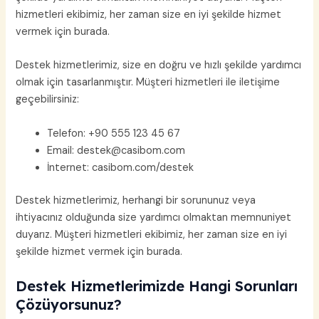
hizmetleri ekibimiz, her zaman size en iyi şekilde hizmet
vermek için burada.
Destek hizmetlerimiz, size en doğru ve hızlı şekilde yardımcı
olmak için tasarlanmıştır. Müşteri hizmetleri ile iletişime
geçebilirsiniz:
Telefon: +90 555 123 45 67
Email: destek@casibom.com
İnternet: casibom.com/destek
Destek hizmetlerimiz, herhangi bir sorununuz veya
ihtiyacınız olduğunda size yardımcı olmaktan memnuniyet
duyarız. Müşteri hizmetleri ekibimiz, her zaman size en iyi
şekilde hizmet vermek için burada.
Destek Hizmetlerimizde Hangi Sorunları
Çözüyorsunuz?