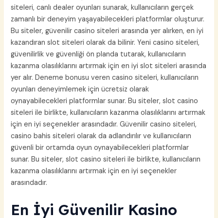
siteleri, canlı dealer oyunları sunarak, kullanıcıların gerçek
zamanlı bir deneyim yaşayabilecekleri platformlar oluşturur.
Bu siteler, güvenilir casino siteleri arasında yer alırken, en iyi
kazandıran slot siteleri olarak da bilinir. Yeni casino siteleri,
güvenilirlik ve güvenliği ön planda tutarak, kullanıcıların
kazanma olasılıklarını artırmak için en iyi slot siteleri arasında
yer alır. Deneme bonusu veren casino siteleri, kullanıcıların
oyunları deneyimlemek için ücretsiz olarak
oynayabilecekleri platformlar sunar. Bu siteler, slot casino
siteleri ile birlikte, kullanıcıların kazanma olasılıklarını artırmak
için en iyi seçenekler arasındadır. Güvenilir casino siteleri,
casino bahis siteleri olarak da adlandırılır ve kullanıcıların
güvenli bir ortamda oyun oynayabilecekleri platformlar
sunar. Bu siteler, slot casino siteleri ile birlikte, kullanıcıların
kazanma olasılıklarını artırmak için en iyi seçenekler
arasındadır.
En İyi Güvenilir Kasino