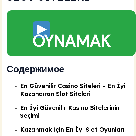
OYNAMAK
Содержимое
En Güvenilir Casino Siteleri – En İyi
Kazandıran Slot Siteleri
En İyi Güvenilir Kasino Sitelerinin
Seçimi
Kazanmak için En İyi Slot Oyunları