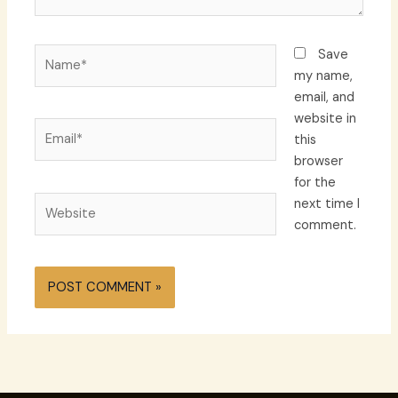
Name*
Save
my name,
email, and
website in
Email*
this
browser
for the
Website
next time I
comment.