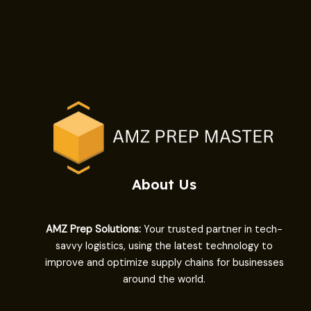
About Us
AMZ Prep Solutions:
Your trusted partner in tech-
savvy logistics, using the latest technology to
improve and optimize supply chains for businesses
around the world.