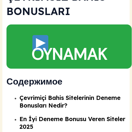
BONUSLARI
OYNAMAK
Содержимое
Çevrimiçi Bahis Sitelerinin Deneme
Bonusları Nedir?
En İyi Deneme Bonusu Veren Siteler
2025