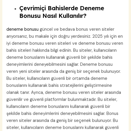
Çevrimiçi Bahislerde Deneme
Bonusu Nasıl Kullanılır?
deneme bonusu
güncel ve bedava bonus veren siteler
arıyorsanız, bu makale için doğru yerdesiniz. 2025 yılı için en
iyi deneme bonusu veren siteleri ve deneme bonusu veren
bahis siteleri hakkında bilgi edinin. Bu siteler, kullanıcıların
deneme bonuslarını kullanarak güvenli bir şekilde bahis
deneyimlerini deneyebilmesini sağlar. Deneme bonusu
veren yeni siteler arasında da geniş bir seçenek bulunuyor.
Bu siteler, kullanıcıların güvenli bir ortamda deneme
bonuslarını kullanarak bahis stratejilerini geliştirmesine
olanak tanır. Ayrıca, deneme bonusu veren siteler arasında
güvenilir ve güvenli platformlar bulunmaktadır. Bu siteler,
kullanıcıların deneme bonuslarını kullanarak güvenli bir
şekilde bahis deneyimlerini deneyebilmesini sağlar. Bonus
veren siteler arasında da geniş bir seçenek bulunuyor. Bu
siteler, kullanıcıların deneme bonuslarını kullanarak güvenli