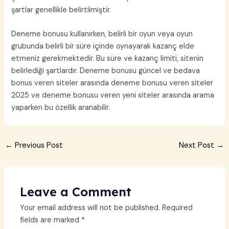
şartlar genellikle belirtilmiştir.
Deneme bonusu kullanırken, belirli bir oyun veya oyun
grubunda belirli bir süre içinde oynayarak kazanç elde
etmeniz gerekmektedir. Bu süre ve kazanç limiti, sitenin
belirlediği şartlardır. Deneme bonusu güncel ve bedava
bonus veren siteler arasında deneme bonusu veren siteler
2025 ve deneme bonusu veren yeni siteler arasında arama
yaparken bu özellik aranabilir.
Post
←
Previous Post
Next Post
→
navigation
Leave a Comment
Your email address will not be published.
Required
fields are marked
*