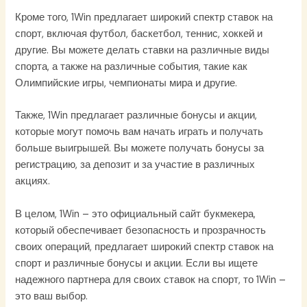
Кроме того, 1Win предлагает широкий спектр ставок на
спорт, включая футбол, баскетбол, теннис, хоккей и
другие. Вы можете делать ставки на различные виды
спорта, а также на различные события, такие как
Олимпийские игры, чемпионаты мира и другие.
Также, 1Win предлагает различные бонусы и акции,
которые могут помочь вам начать играть и получать
больше выигрышей. Вы можете получать бонусы за
регистрацию, за депозит и за участие в различных
акциях.
В целом, 1Win – это официальный сайт букмекера,
который обеспечивает безопасность и прозрачность
своих операций, предлагает широкий спектр ставок на
спорт и различные бонусы и акции. Если вы ищете
надежного партнера для своих ставок на спорт, то 1Win –
это ваш выбор.