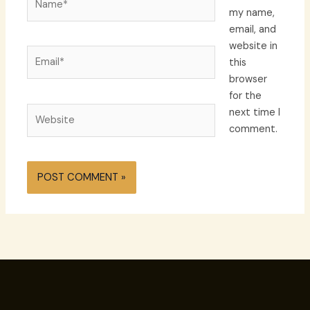
my name,
email, and
website in
Email*
this
browser
for the
Website
next time I
comment.