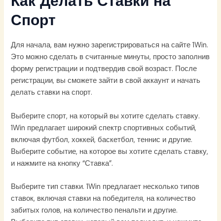
Как Делать Ставки на
Спорт
Для начала, вам нужно зарегистрироваться на сайте 1Win.
Это можно сделать в считанные минуты, просто заполнив
форму регистрации и подтвердив свой возраст. После
регистрации, вы сможете зайти в свой аккаунт и начать
делать ставки на спорт.
Выберите спорт, на который вы хотите сделать ставку.
1Win предлагает широкий спектр спортивных событий,
включая футбол, хоккей, баскетбол, теннис и другие.
Выберите событие, на которое вы хотите сделать ставку,
и нажмите на кнопку “Ставка”.
Выберите тип ставки. 1Win предлагает несколько типов
ставок, включая ставки на победителя, на количество
забитых голов, на количество пенальти и другие.