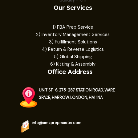
Sunday
- Off
Our Services
1) FBA Prep Service
2) Inventory Management Services
3) Fulfillment Solutions
4) Return & Reverse Logistics
5) Global Shipping
6) Kitting & Assembly
Office Address
UNIT SF-6, 275-287 STATION ROAD, WARE
SPACE, HARROW, LONDON, HA1 1NA
info@amzprepmaster.com