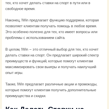
тех, кто хочет делать ставки на спорт в пути или в
свободное время.
Наконец, 1Win предлагает функцию поддержки, которая
позволяет клиентам получать помощь в любое время.
Это особенно полезно для тех, кто имеет вопросы или
проблемы с использованием сайта.
В целом, 1Win – это отличный выбор для тех, кто хочет
делать ставки на спорт. Он предлагает широкий спектр
преимуществ и функций, которые помогут клиентам
максимизировать свои выигры и получать наилучший
опыт игры.
Также, 1Win предлагает различные акции и промокоды,
которые помогут клиентам получить дополнительные
преимущества и скидки.