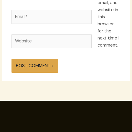
email, and
website in
Email*
this
browser
for the
Website
next time I
comment.