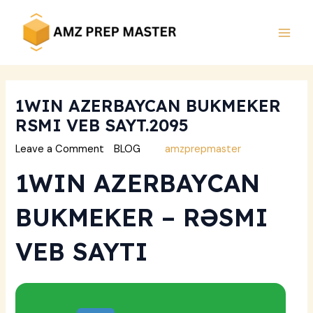
Skip
to
content
MAI
MEN
1WIN AZERBAYCAN BUKMEKER
RSMI VEB SAYT.2095
Leave a Comment
/
BLOG
/ By
amzprepmaster
1WIN AZERBAYCAN
BUKMEKER – RƏSMI
VEB SAYTI