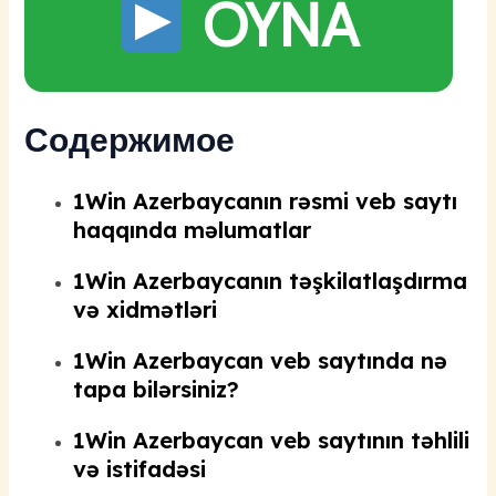
OYNA
Содержимое
1Win Azerbaycanın rəsmi veb saytı
haqqında məlumatlar
1Win Azerbaycanın təşkilatlaşdırma
və xidmətləri
1Win Azerbaycan veb saytında nə
tapa bilərsiniz?
1Win Azerbaycan veb saytının təhlili
və istifadəsi