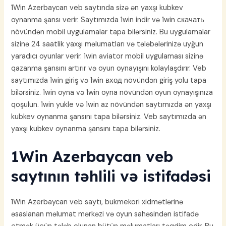
1Win Azerbaycan veb saytında sizə ən yaxşı kubkev
oynanma şansı verir. Saytımızda 1win indir və 1win скачать
növündən mobil uygulamalar tapa bilərsiniz. Bu uygulamalar
sizinə 24 saatlik yaxşı məlumatları və tələbələrinizə uyğun
yaradıcı oyunlar verir. 1win aviator mobil uygulaması sizinə
qazanma şansını artırır və oyun oynayışını kolaylaşdırır. Veb
saytımızda 1win giriş və 1win вход növündən giriş yolu tapa
bilərsiniz. 1win oyna və 1win oyna növündən oyun oynayışınıza
qoşulun. 1win yukle və 1win az növündən saytımızda ən yaxşı
kubkev oynanma şansını tapa bilərsiniz. Veb saytımızda ən
yaxşı kubkev oynanma şansını tapa bilərsiniz.
1Win Azerbaycan veb
saytının təhlili və istifadəsi
1Win Azerbaycan veb saytı, bukmekori xidmətlərinə
əsaslanan məlumat mərkəzi və oyun sahəsindən istifadə