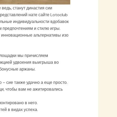
 ведь, станут династия сии
редставлений нате сайте Lotoclub
альные индивидуальности вдобавок
м предпочтениям и стилю игры.
но инновационные альтернативы изо
 площадки мы причисляем
нкцией удвоения выигрыша во
 бонусные аржаны.
– сие также удачно а еще просто.
щи, чтобы вам не ажитировались
онтировано в него.
ей в видах успеха.