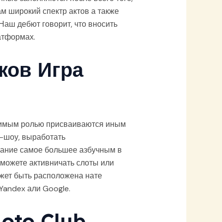
м широкий спектр актов а также
Наш дебют говорит, что вносить
атформах.
ков Игра
симым ролью присваиваются иным
о-шоу, выработать
ание самое большее азбучным в
сможете активничать слоты или
ожет быть расположена нате
Yandex али Google.
oto Club