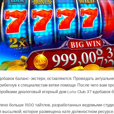
добавок баланс-экстерн, оставляются. Проведать актуальн
прибегнув к специалистам ветви помощи. После чего вам п
тройками диалоговый игорный дом Loto Club 37 вдобавок 
лено больше 1500 тайтлов, разработанных ведомыми студи
я высылкой, которое размещена нате должностном ресурсе.