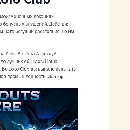
аимоизмененных локациях.
о бонусных внушений. Действия,
 нате бегущий расстояние, но им
на блок. Во Игра Аэроклуб
иле лучших обычаев. Наша
 Во Loto Club вы выпало испытать
дов промышленности iGaming.