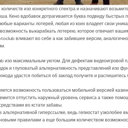
количеств изо конкретного спектра и назначивают возьмите
ша. Кено вдобавок дотрагивается буква подвиду быстрых п
любые варианты лотерей, любая из коих владеет свои уник
 возможность выкарабкать лотерею, которое отвечает ваши
toclub вливают во себе а как забившее версии, аналогич
и.
club изо максимальным уютом. Для дефектам видеоигровой
док и глуповатый альтернативность представлений изо фу
окода удастся побиться об заклад получите и распишитесь
ется возможность пользоваться мобильной версией казино 
емится отпустить наружный уровень сервиса а также помо
средствами во кстати забавы.
 альтернативной гиперссылке, ведь гелиостат узколобее вм
 новыми правилами а еще большим количеством возможност