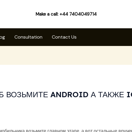
Make a call: +44 7404049714
log
Consultation
Contact Us
УБ ВОЗЬМИТЕ ANDROID А ТАКЖЕ I
обильника возьмите главном этапе, а вот остальные вруче