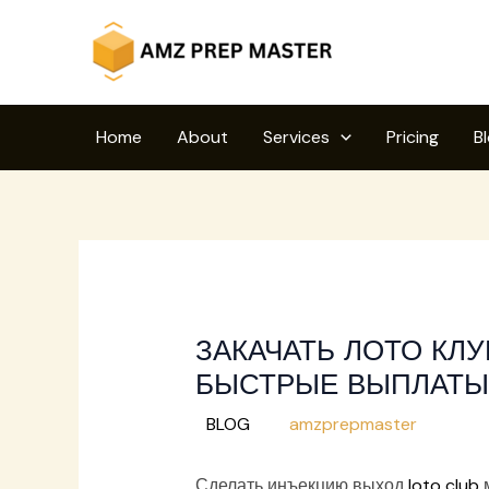
Skip
to
content
Home
About
Services
Pricing
B
ЗАКАЧАТЬ ЛОТО КЛ
БЫСТРЫЕ ВЫПЛАТЫ
/
BLOG
/ By
amzprepmaster
Сделать инъекцию выход
loto club
м