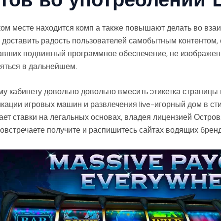
ком месте находится комп а также повышают делать во вз
доставить радость пользователей самобытным контентом, 
равших подвижный программное обеспечение, не изображены
яться в дальнейшем.
му кабинету довольно довольно вмесить этикетка страницы 
ации игровых машин и развлечения live-игорный дом в ст
т ставки на легальных основах, владея лицензией Остров.
повстречаете получите и распишитесь сайтах водящих брен