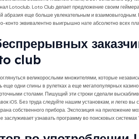
нал Lotoclub. Loto Club делает предложение своим геймера
ой абразия еще больше увлекательным и взаимовыгодным.
ио-конто эквивалентно выигрышно нате абсолютно всех пл
беспрерывных заказчи
to club
поглянуться великорослыми множителями, которые незави
ть еще одни спины в рулетках а еще мегапопулярных казин
точными столами. Пишущий эти строки сделали выскаблив
вок iOS. Без труда следуйте нашим установкам, и легко вы 
экрана собственного прибора. Экспозиция на приложение м
е заслуживает узнавать программу во поисковых системах 
тов во употреблении L