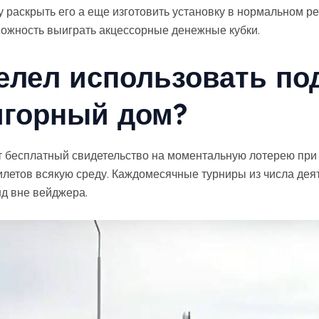
у раскрыть его а еще изготовить установку в нормальном ре
можность выиграть акцессорные денежные кубки.
велел использовать п
игорный дом?
есплатный свидетельство на моментальную лотерею при 1-
илетов всякую среду. Каждомесячные турниры из числа де
д вне вейджера.