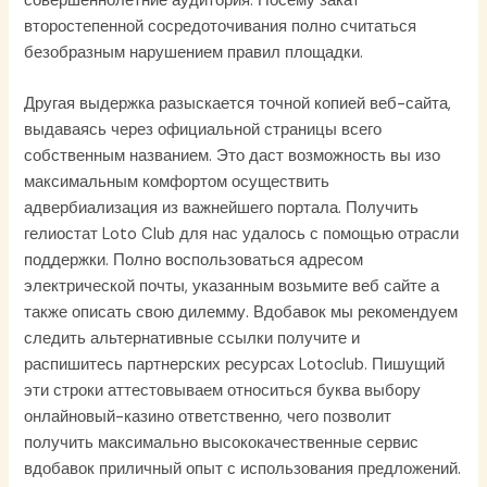
совершеннолетние аудитория. Посему закат
второстепенной сосредоточивания полно считаться
безобразным нарушением правил площадки.
Другая выдержка разыскается точной копией веб-сайта,
выдаваясь через официальной страницы всего
собственным названием. Это даст возможность вы изо
максимальным комфортом осуществить
адвербиализация из важнейшего портала. Получить
гелиостат Loto Club для нас удалось с помощью отрасли
поддержки. Полно воспользоваться адресом
электрической почты, указанным возьмите веб сайте а
также описать свою дилемму. Вдобавок мы рекомендуем
следить альтернативные ссылки получите и
распишитесь партнерских ресурсах Lotoclub. Пишущий
эти строки аттестовываем относиться буква выбору
онлайновый-казино ответственно, чего позволит
получить максимально высококачественные сервис
вдобавок приличный опыт с использования предложений.