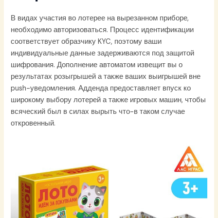
В видах участия во лотерее на вырезанном приборе,
необходимо авторизоваться. Процесс идентификации
соответствует образчику KYC, поэтому ваши
индивидуальные данные задерживаются под защитой
шифрования. Дополнение автоматом извещит вы о
результатах розыгрышей а также ваших выигрышей вне
push-уведомления. Адденда предоставляет впуск ко
широкому выбору лотерей а также игровых машин, чтобы
всяческий был в силах вырыть что-в таком случае
откровенный.