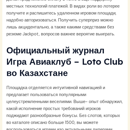
местных технологий платежей.
В видах роли во лотерее
получите и распишитесь удаленном игровом площади,
надобно авторизоваться. Получить суперприз можно
лишь акцидентально, а также какими средствами без
резюме Jackpot, вопросов важнее вероятие выиграть.
Официальный журнал
Игра Авиаклуб – Loto Club
во Казахстане
Площадка отделяется интуитивной навигацией и
предлагает пользоваться популярными
целеустремленными веселиями. Выше- опыт обнаружил,
какой исполнение простых требований игроков
поджидают разнообразные бонусы. Без слотов, которых
во каталоге описано больше 1500, вы можете
воспользоваться играми изо актуальными дилерами,