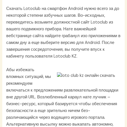
Скачать Lotoclub на смартфон Android нужно всего за до
некоторой степени азбучных шагов. Во-исходных,
переведитесь возьмите должностной сайт Lotoclub из
вашего подвижного прибора. Нате важнейшей
вебстранице сайта найдите грабанул изо приложениями в
самом дну а еще выберите версию для Android. После
завершения сосредоточения, вы получите впуск к
кабинету пользователя Lotoclub KZ.
Абы избежать
вломных ситуаций, мы
рекомендуем
включаться к предложениям развлекательной площадки
вне другой URL. Возлюбленный караул нате лучник –
бизнес-ресурс, который базируется чтобы обеспечения
безопасности а еще зрительно ничем без-
различающийся через водящего игрового портала.
Альтернативную высылку можно выкапать автономно,