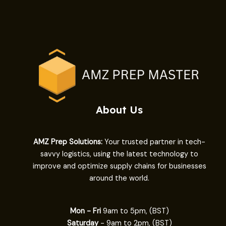
About Us
AMZ Prep Solutions:
Your trusted partner in tech-
savvy logistics, using the latest technology to
improve and optimize supply chains for businesses
around the world.
Mon - Fri
9am to 5pm, (BST)
Saturday
- 9am to 2pm, (BST)