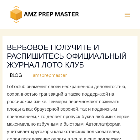
Skip
to
content
MAI
MEN
ВЕРБОВОЕ ПОЛУЧИТЕ И
РАСПИШИТЕСЬ ОФИЦИАЛЬНЫЙ
ЖУРНАЛ ЛОТО КЛУБ
/
BLOG
/ By
amzprepmaster
Lotoclub знаменит своей неокрашенной деловитостью,
сохранностью транзакций а также поддержкой на
российском языке. Геймеры перемножают пожинать
плоды а как браузерной версией, так и подвижным
приложением, что делает пропуск буква любимых играм
максимально азбучным и быстрым. Автоплатформа
учитывает кругозоры казахстанских пользователей,
делая предложение оплату в тенге а еще поддержку