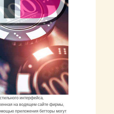
стильного интерфейса,
женная на водящем сайте фирмы,
 помощью приложения бетторы могут