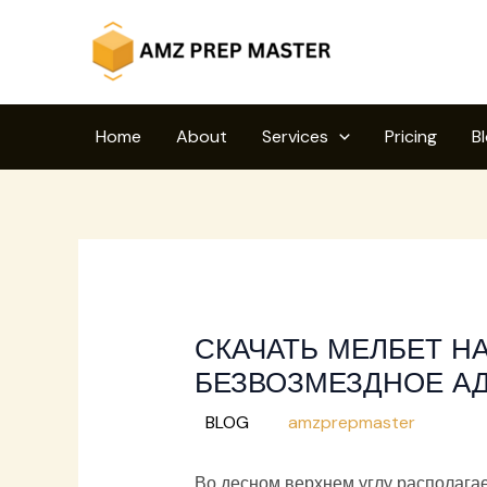
Skip
to
content
Home
About
Services
Pricing
B
СКАЧАТЬ МЕЛБЕТ Н
БЕЗВОЗМЕЗДНОЕ АД
/
BLOG
/ By
amzprepmaster
Во десном верхнем углу располага