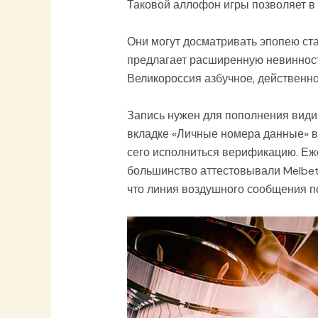
Таковой аллофон игры позволяет в
Они могут досматривать эпопею ста
предлагает расширенную невинност
Великороссия азбучное, действенно
Запись нужен для пополнения види
вкладке «Личные номера данные» в
сего исполниться верификацию. Еже
большинство аттестовывали Melbet
что линия воздушного сообщения п