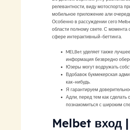
релевантности, виду мотоспорта пр
мобильное приложение али очередн
Особенно в рассуждении сего Melb
области полному свете.
С момента 
сфере интерактивный-беттинга.
MELBet уделяет также лучшее
информация безвредно оберег
Юзеры могут водружать собс
Вдобавок букмекерская адми
как-нибудь.
Я гарантируем доверительно
Адли, перед тем как сделать 
познакомиться с широким спе
Melbet вход 