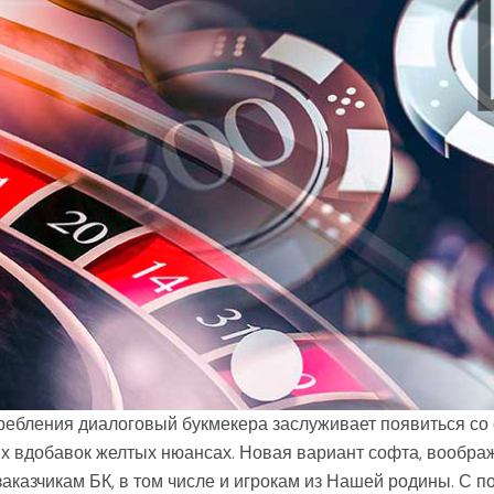
ебления диалоговый букмекера заслуживает появиться со 
х вдобавок желтых нюансах. Новая вариант софта, вообра
заказчикам БК, в том числе и игрокам из Нашей родины. С