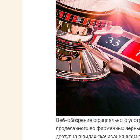
Веб-обозрение официального употр
проделанного во фирменных черны
дсотупна в видах скачивания всем 