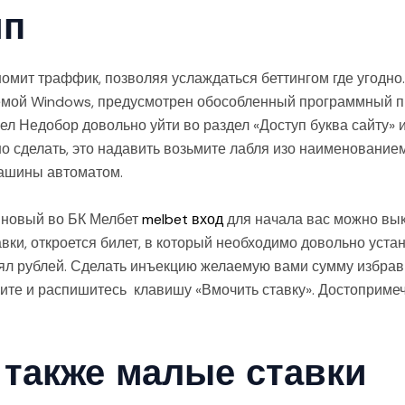
мп
мит траффик, позволяя услаждаться беттингом где угодно.
емой Windows, предусмотрен обособленный программный пр
л Недобор довольно уйти во раздел «Доступ буква сайту» 
но сделать, это надавить возьмите лабля изо наименованием
машины автоматом.
айновый во БК Мелбет
melbet вход
для начала вас можно вык
вки, откроется билет, в который необходимо довольно уста
есял рублей. Сделать инъекцию желаемую вами сумму избра
чите и распишитесь клавишу «Вмочить ставку». Достопримеч
 также малые ставки