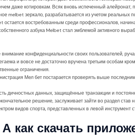
ичем даже котировкам. Всяк вновь испеченный алейронат, 
ое melbet зеркало, разрабатывается из учетом реальных п
et остается востребованным среди профессионалов, начи
собственного азбука Melbet стал эмблемой активного выра
 внимание конфиденциальности своих пользователей, ручая
аема и вовсе не достаточно вручена третьим особам кроме
твенные ограничения.
нистрация Мел бет постарается проверять выше последним
сть дичностных данных, защищённые транзакции и постоян
окончательное решение, заслуживает зайти во раздел став 
ктром видов спорта, представленных в левой инструмент с
| А как скачать прилож