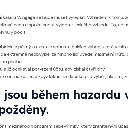
í
kasinu Wingaga se bude muset vylepšit. Vzhledem k tomu, ž
lková cena a spokojenost vyjdou z lesklého vzhledu. To, co m
lynulý pocit.
ek je pěkný a existuje spousta dalších výhod, které vznikají,
dá extrémně neobvyklé, že mnoho lidí uvede maximální lhůtu p
nou platbu.
a již očekával potvrzení účtu, aby získal čtyři dny.
 online kasinu a když kliknu na tlačítko pro výběr, hlásí mi, ž
 jsou během hazardu 
zpožděny.
ytvořit mezinárodní program sebevýjimky, který zranitelným úč