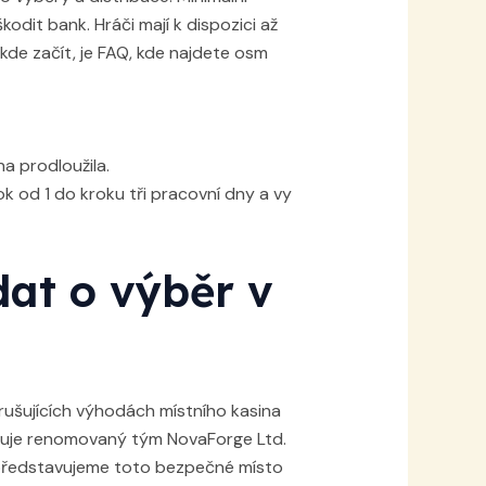
dit bank. Hráči mají k dispozici až
kde začít, je FAQ, kde najdete osm
a prodloužila.
 od 1 do kroku tři pracovní dny a vy
dat o výběr v
vzrušujících výhodách místního kasina
zuje renomovaný tým NovaForge Ltd.
 představujeme toto bezpečné místo