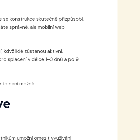
e se konstrukce skutečně přizpůsobí,
áte správně, ale mobilní web
 když lidé zůstanou aktivní.
ro splácení v délce 1–3 dnů a po 9
e to není možné.
ve
astníkům umožní omezit využívání