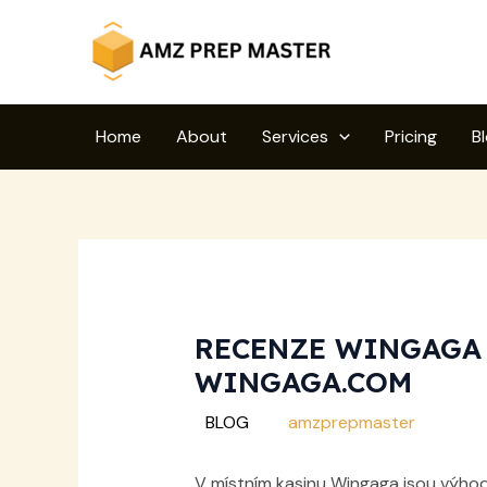
Skip
to
content
Home
About
Services
Pricing
B
RECENZE WINGAGA
WINGAGA.COM
/
BLOG
/ By
amzprepmaster
V místním kasinu Wingaga jsou výhod