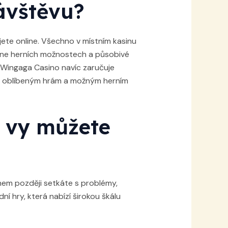
ávštěvu?
jete online. Všechno v místním kasinu
line herních možnostech a působivé
 Wingaga Casino navíc zaručuje
k oblíbeným hrám a možným herním
a vy můžete
nem později setkáte s problémy,
í hry, která nabízí širokou škálu