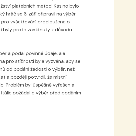
ství platebních metod. Kasino bylo
ý hráč se 6. září připravil na výběr
a pro vyšetřování prodloužena o
osti byly proto zamítnuty z důvodu
ěr a podal povinné údaje, ale
na pro stížnosti byla vyzvána, aby se
dnů od podání žádosti o výběr, než
t a později potvrdil, že místní
ilo. Problém byl úspěšně vyřešen a
z Itálie požádal o výběr před podáním