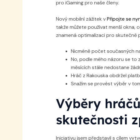
pro iGaming pro naše členy.
Nový mobilní zážitek v
Připojte se nyn
takže můžete používat menší okna, ce
znamená optimalizaci pro skutečně p
Nicméně počet současných nabíd
No, podle mého názoru se to z
měsících stále nedostane žád
Hráč z Rakouska obdržel platbu 
Snažím se provést výběr v tomto
Výběry hráčů
skutečnosti 
Iniciativu jsem představil s cílem v