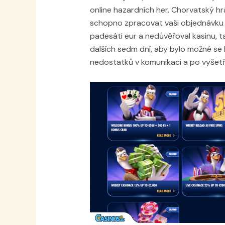
online hazardních her. Chorvatský h
schopno zpracovat vaši objednávku pro
padesáti eur a nedůvěřoval kasinu, 
dalších sedm dní, aby bylo možné se k
nedostatků v komunikaci a po vyšetř