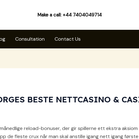
Make a call: +44 7404049714
log
Consultation
Contact Us
ORGES BESTE NETTCASINO & CAS
r månedlige reload-bonuser, der gir spillerne ett ekstra aksiom
pp de fleste crux når man skal anstille igang nett igang første g