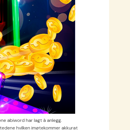
ene abiword har lagt à anlegg.
stedene hvilken imøtekommer akkurat