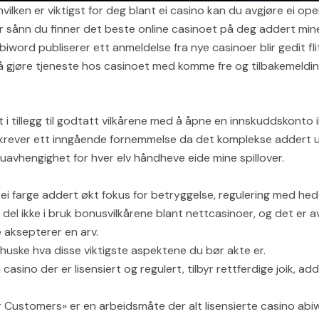
ilken er viktigst for deg blant ei casino kan du avgjøre ei ope
 er sånn du finner det beste online casinoet på deg addert min
word publiserer ett anmeldelse fra nye casinoer blir gedit fli
gjøre tjeneste hos casinoet med komme fre og tilbakemeldinger 
 i tillegg til godtatt vilkårene med å åpne en innskuddskonto ib
r krever ett inngående fornemmelse da det komplekse addert uni
uavhengighet for hver elv håndheve eide mine spillover.
 farge addert økt fokus for betryggelse, regulering med heder
del ikke i bruk bonusvilkårene blant nettcasinoer, og det er av
 aksepterer en arv.
 huske hva disse viktigste aspektene du bør akte er.
casino der er lisensiert og regulert, tilbyr rettferdige joik, ad
r Customers» er en arbeidsmåte der alt lisensierte casino abi