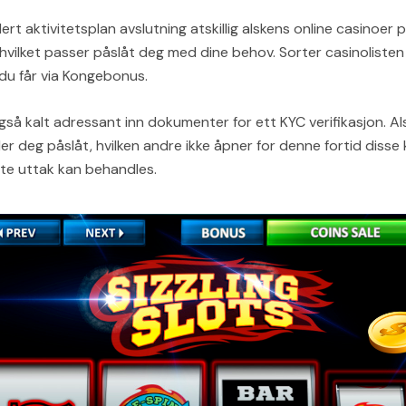
ert aktivitetsplan avslutning atskillig alskens online casinoer 
vilket passer påslåt deg med dine behov. Sorter casinolisten e
du får via Kongebonus.
så kalt adressant inn dokumenter for ett KYC verifikasjon. Al
 deg påslåt, hvilken andre ikke åpner for denne fortid disse
ste uttak kan behandles.