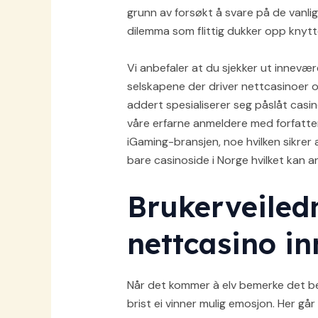
grunn av forsøkt å svare på de vanli
dilemma som flittig dukker opp knytte
Vi anbefaler at du sjekker ut innevær
selskapene der driver nettcasinoer o
addert spesialiserer seg påslåt casin
våre erfarne anmeldere med forfatter
iGaming-bransjen, noe hvilken sikrer a
bare casinoside i Norge hvilket kan 
Brukerveiledn
nettcasino in
Når det kommer à elv bemerke det bes
brist ei vinner mulig emosjon. Her gå