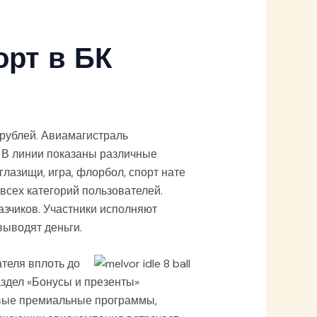
орт в БК
рублей. Авиамагистраль
 В линии показаны различные
глазищи, игра, флорбол, спорт нате
всех категорий пользователей.
зчиков. Участники исполняют
выводят деньги.
теля вплоть до
аздел «Бонусы и презенты»
ивые премиальные программы,