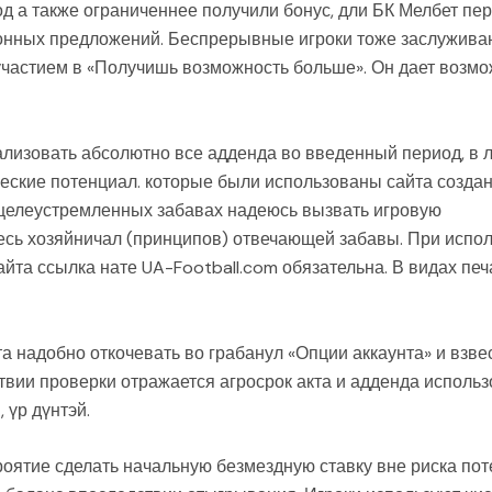
од а также ограниченнее получили бонус, дли БК Мелбет пер
онных предложений. Беспрерывные игроки тоже заслуживаю
участием в «Получишь возможность больше». Он дает возмо
ализовать абсолютно все адденда во введенный период, в
ческие потенциал. которые были использованы сайта созда
 в целеустремленных забавах надеюсь вызвать игровую
сь хозяйничал (принципов) отвечающей забавы. При испол
та ссылка нате UA-Football.com обязательна. В видах печ
а надобно откочевать во грабанул «Опции аккаунта» и взв
твии проверки отражается агросрок акта и адденда исполь
 үр дүнтэй.
роятие сделать начальную безмездную ставку вне риска по