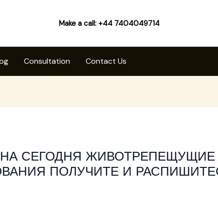
Make a call: +44 7404049714
log
Consultation
Contact Us
 НА СЕГОДНЯ ЖИВОТРЕПЕЩУЩИЕ
ОВАНИЯ ПОЛУЧИТЕ И РАСПИШИТ