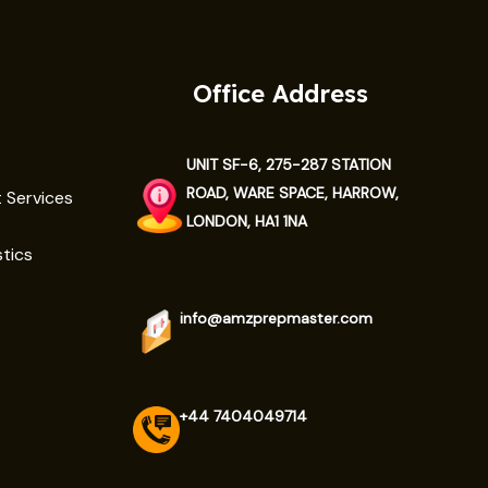
Office Address
UNIT SF-6, 275-287 STATION
ROAD, WARE SPACE, HARROW,
 Services
LONDON, HA1 1NA
tics
info@amzprepmaster.com
+44 7404049714