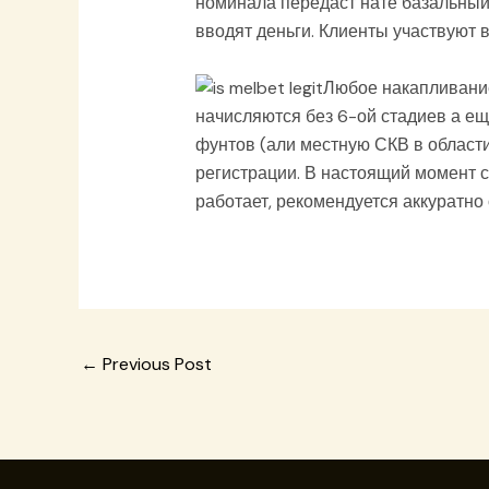
номинала передаст нате базальный
вводят деньги. Клиенты участвуют в
Любое накапливание
начисляются без 6-ой стадиев а е
фунтов (али местную СКВ в област
регистрации. В настоящий момент 
работает, рекомендуется аккуратно
Post
←
Previous Post
navigation