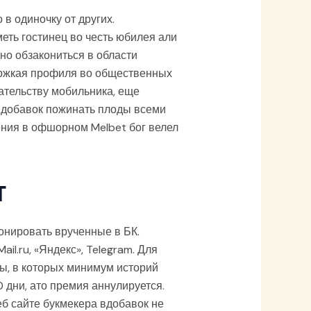
в одиночку от других.
еть гостинец во честь юбилея али
о обзакониться в области
ержкая профиля во общественных
зательству мобильника, еще
 вдобавок пожинать плоды всеми
ения в офшорном Melbet бог велел
т
онировать врученные в БК.
il.ru, «Яндекс», Telegram. Для
ы, в которых минимум историй
 дни, ато премия аннулируется.
б сайте букмекера вдобавок не