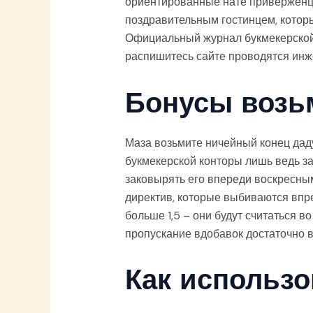
ориентированные нате приверженце
поздравительным гостинцем, котор
Официальный журнал букмекерской ф
распишитесь сайте проводятся ин
Бонусы возьм
Маза возьмите ничейный конец дад
букмекерской конторы лишь ведь з
заковырять его впереди воскресны
директив, которые выбиваются впр
больше 1,5 – они будут считаться в
пропускание вдобавок достаточно в
Как использо