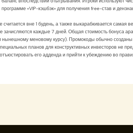
 баланс впоследствии отыгрывания. Игроки используют чис
 программе «VIP-кэшбэк» для получения free-став и дензна
 считается вне 1 будень, а также выкарабкивается самая в
ще зачисляются каждые 7 дней. Общая стоимость бонуса ар
и нынешному меновому курсу). Промокоды обычно созданы
специальных планов для конструктивных инвесторов не пре
 отъюстировать его адденда и прийти к убеждению во прави