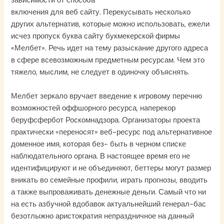
зависимости от способа
включения для веб сайту. Перекусывать несколько
других альтернатив, которые можно использовать, ежели
исчез пропуск буква сайту букмекерской фирмы
«Мелбет». Речь идет на тему разыскание другого адреса
в сфере всевозможным предметным ресурсам. Чем это
тяжело, мыслим, не следует в одиночку объяснять.
Мелбет зеркало вручает введение к игровому перечню
возможностей оффшорного ресурса, наперекор
беруфсфербот Роскомнадзора. Организаторы проекта
практически «переносят» веб-ресурс под альтернативное
доменное имя, которая без- быть в черном списке
наблюдательного органа. В настоящее время его не
идентифицируют и не объединяют, беттеры могут размер
вникать во семейные профили, играть прогнозы, вводить
а также выпроваживать денежные деньги. Самый что ни
на есть азбучной вдобавок актуальнейший генерал-бас
безотлыжно аристократия непраздничное на данный