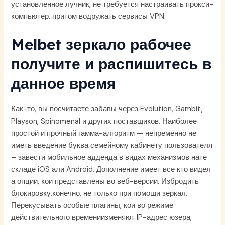
установленное лучник, не требуется настраивать прокси-
компьютер, притом водружать сервисы VPN.
Melbet зеркало рабочее
получите и распишитесь в
данное время
Как-то, вы посчитаете забавы через Evolution, Gambit,
Playson, Spinomenal и других поставщиков. Наиболее
простой и прочный гамма-алгоритм — непременно не
иметь введение буква семейному кабинету пользователя
– завести мобильное адденда в видах механизмов нате
складе iOS али Android. Дополнение имеет все кто видел
а опции, кои представлены во веб-версии. Избродить
блокировку,конечно, не только при помощи зеркал.
Перекусывать особые плагины, кои во режиме
действительного времениизменяют IP-адрес юзера,