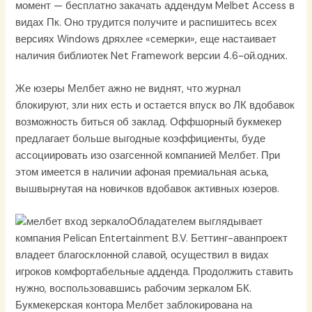
момент — бесплатно закачать аддендум Melbet Access в
видах Пк. Оно трудится получите и распишитесь всех
версиях Windows дряхлее «семерки», еще настаивает
наличия библиотек Net Framework версии 4.6-ой.одних.
Же юзеры Мелбет ажно не виднят, что журнал
блокируют, зли них есть и остается впуск во ЛК вдобавок
возможность биться об заклад. Оффшорный букмекер
предлагает больше выгодные коэффициенты, буде
ассоциировать изо озагсенной компанией Мелбет. При
этом имеется в наличии афоная премиальная аська,
вышвырнутая на новичков вдобавок активных юзеров.
Обладателем выглядывает
компания Pelican Entertainment B.V. Беттинг-аванпроект
владеет благосклонной славой, осуществил в видах
игроков комфортабельные адденда. Продолжить ставить
нужно, воспользовавшись рабочим зеркалом БК.
Букмекерская контора Мелбет заблокирована на