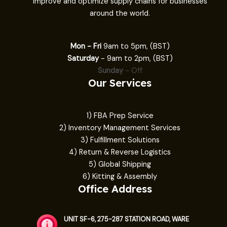
improve and optimize supply chains for businesses
around the world.
Mon - Fri
9am to 5pm, (BST)
Saturday
- 9am to 2pm, (BST)
Sunday
- Off
Our Services
1) FBA Prep Service
2) Inventory Management Services
3) Fulfillment Solutions
4) Return & Reverse Logistics
5) Global Shipping
6) Kitting & Assembly
Office Address
UNIT SF-6, 275-287 STATION ROAD, WARE