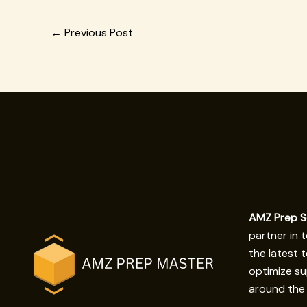
Post
←
Previous Post
navigation
AMZ Prep So
partner in t
the latest 
optimize su
around the 