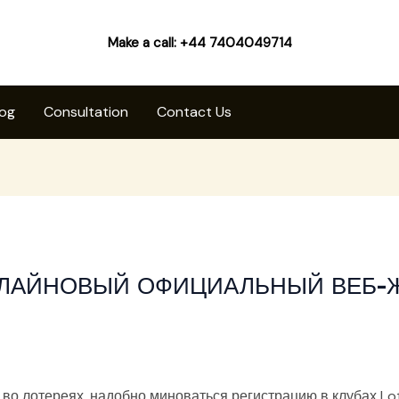
Make a call: +44 7404049714
log
Consultation
Contact Us
НЛАЙНОВЫЙ ОФИЦИАЛЬНЫЙ ВЕБ-
 во лотереях, надобно миноваться регистрацию в клубах Lot