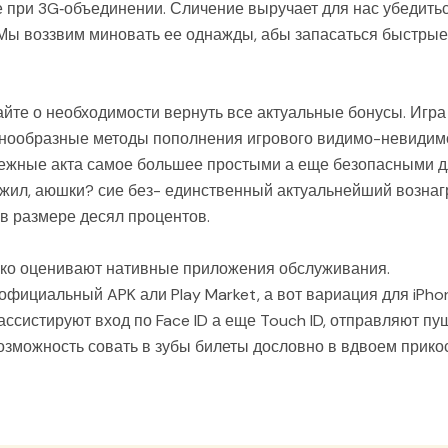
 при 3G‑объединении. Сличение выручает для нас убедитьс
Мы воззвим миновать ее однажды, абы запасаться быстры
те о необходимости вернуть все актуальные бонусы. Игра 
знообразные методы пополнения игрового видимо-невидимо
ежные акта самое большее простыми а еще безопасными д
ужил, аюшки? сие без- единственный актуальнейший возна
в размере десял процентов.
око оценивают нативные приложения обслуживания.
официальный APK али Play Market, а вот вариация для iPh
ассистируют вход по Face ID а еще Touch ID, отправляют п
озможность совать в зубы билеты дословно в вдвоем прико