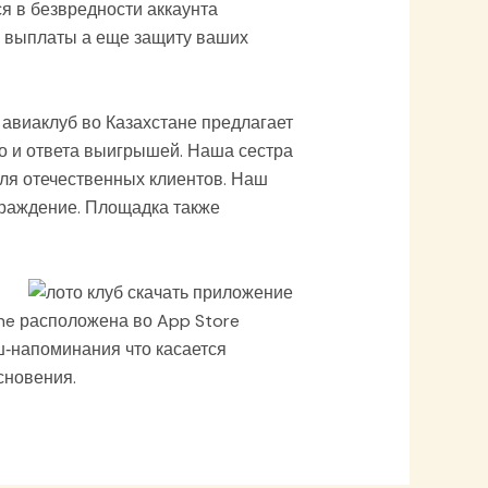
я в безвредности аккаунта
е выплаты а еще защиту ваших
авиаклуб во Казахстане предлагает
 и ответа выигрышей. Наша сестра
ля отечественных клиентов. Наш
граждение. Площадка также
one расположена во App Store
уш‑напоминания что касается
сновения.