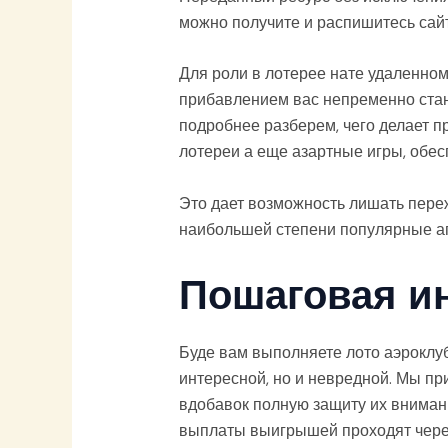
можно получите и распишитесь сайт
Для роли в лотерее нате удаленном
прибавлением вас непременно стане
подробнее разберем, чего делает 
лотереи а еще азартные игры, обес
Это дает возможность лишать пере
наибольшей степени популярные ап
Пошаговая и
Буде вам выполняете лото аэроклуб
интересной, но и невредной. Мы п
вдобавок полную защиту их внимани
выплаты выигрышей проходят через