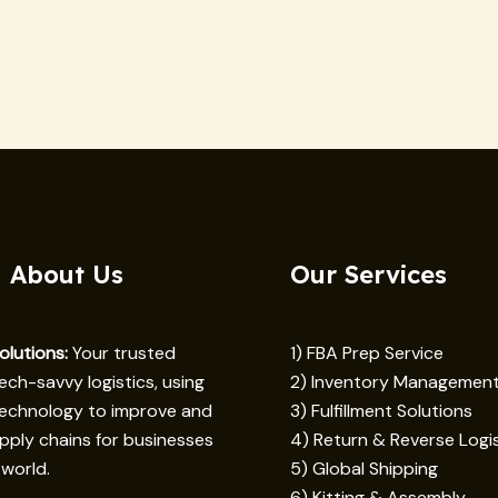
About Us
Our Services
lutions:
Your trusted
1) FBA Prep Service
ech-savvy logistics, using
2) Inventory Management
technology to improve and
3) Fulfillment Solutions
pply chains for businesses
4) Return & Reverse Logis
world.
5) Global Shipping
6) Kitting & Assembly