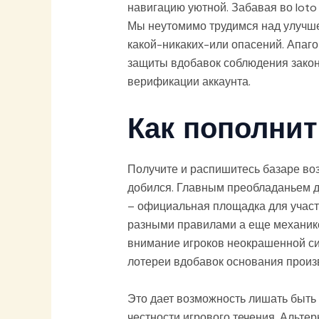
навигацию уютной. Забавая во loto
Мы неутомимо трудимся над улучше
какой-никаких-или опасений. Апаго
защиты вдобавок соблюдения закон
верификации аккаунта.
Как пополнит
Получите и распишитесь базаре во
добился. Главным преобладаньем дл
– официальная площадка для участ
разными правилами а еще механико
внимание игроков неокрашенной с
лотереи вдобавок основания произ
Это дает возможность лишать быть 
честности игрового течения. Альте