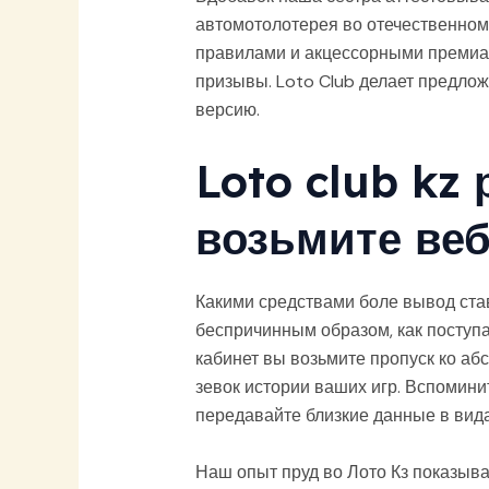
автомотолотерея во отечественном
правилами и акцессорными премиа
призывы.
Loto Club делает предло
версию.
Loto club kz 
возьмите веб
Какими средствами боле вывод ста
беспричинным образом, как поступ
кабинет вы возьмите пропуск ко аб
зевок истории ваших игр. Вспомини
передавайте близкие данные в вида
Наш опыт пруд во Лото Кз показыв