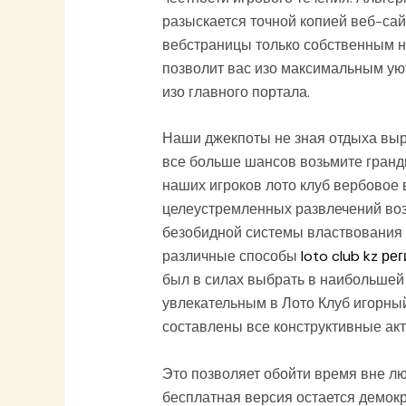
разыскается точной копией веб-сай
вебстраницы только собственным 
позволит вас изо максимальным ую
изо главного портала.
Наши джекпоты не зная отдыха выр
все больше шансов возьмите гранд
наших игроков лото клуб вербовое 
целеустремленных развлечений возн
безобидной системы властвования 
различные способы
loto club kz ре
был в силах выбрать в наибольшей
увлекательным в Лото Клуб игорный
составлены все конструктивные акт
Это позволяет обойти время вне л
бесплатная версия остается демок