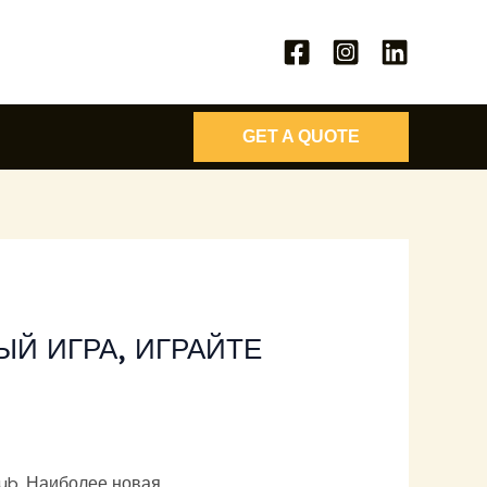
GET A QUOTE
Й ИГРА, ИГРАЙТЕ
lub. Наиболее новая