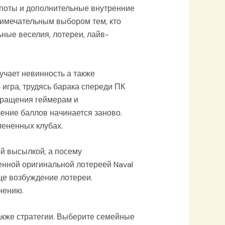
кпоты и дополнительные внутренние
имечательным выбором тем, кто
ные веселия, лотереи, лайв-
чает невинность а также
игра, трудясь барака спереди ПК
вращения геймерам и
ение баллов начинается заново.
ененных клубах.
ой высылкой, а посему
енной оригинальной лотереей Naval
ще возбуждение лотереи.
нению.
акже стратегии. Выберите семейные