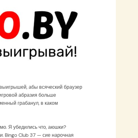
выигрышей, абы всяческий браузер
оигровой абразия больше
менный грабанул, в каком
мо. Я убедились что, аюшки?
. Bingo Club 37 — сие нарочная