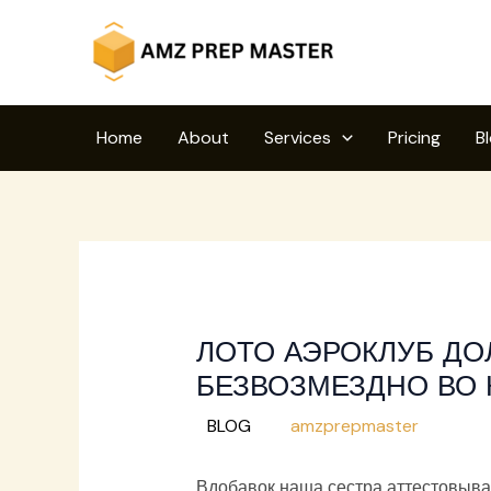
Skip
to
content
Home
About
Services
Pricing
B
ЛОТО АЭРОКЛУБ ДО
БЕЗВОЗМЕЗДНО ВО 
/
BLOG
/ By
amzprepmaster
Вдобавок наша сестра аттестовыва