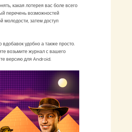
ть, какая лотерея вас боле всего
ный перечень возможностей
й молодости, затем доступ
 вдобавок удобно а также просто.
ите возьмите журнал с вашего
те версию для Android.