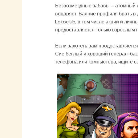
Безвозмездные забавы – атомный с
воцаряет. Ваяние профиля брать в 
Lotoclub, в том числе акции и лич
предоставляется только взрослым п
Если захотеть вам продоставляется
Сие беглый и хороший генерал-бас 
телефона или компьютера, ищите сс