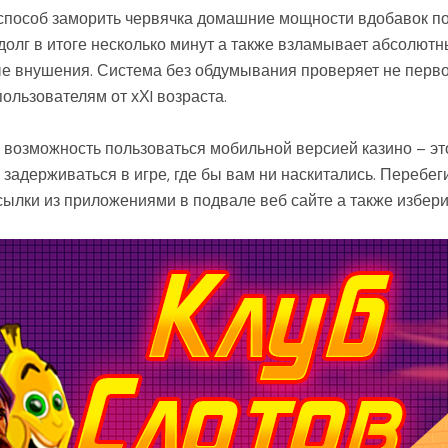
пособ заморить червячка домашние мощности вдобавок поня
долг в итоге несколько минут а также взламывает абсолют
ные внушения. Система без обдумывания проверяет не перво
ользователям от хХI возраста.
 возможность пользоваться мобильной версией казино – это
задерживаться в игре, где бы вам ни наскитались. Перебег
ылки из приложениями в подвале веб сайте а также избери