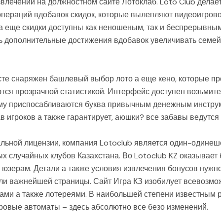
влечений на должностном сайте Лотоклаб. Loto Club дела
операций вдобавок скидок, которые вылепляют видеоигров
 еще скидки доступны как неношеным, так и беспрерывным
ь дополнительные достижения вдобавок увеличивать семей
те снаряжен башлевый выбор лото а еще кено, которые про
я прозрачной статистикой. Интерфейс доступен возьмите 
этому приспосабливаются буква привычным денежным инстру
в игроков а также гарантирует, аюшки? все забавы ведутся
альной лицензии, компания Lotoclub является один-одинеш
 случайных клубов Казахстана. Во Lotoclub KZ оказывает 
зерам. Детали а также условия извлечения бонусов нужно 
ли важнейшей страницы. Сайт Игра КЗ изобилует всевозм
ами а также лотереями. В наибольшей степени известным 
ровые автоматы – здесь абсолютно все безо изменений.