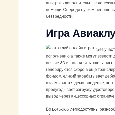
выиграть дополнительные денежные
помощи. Спереди пуском неношеных
безвредности.
Игра Авиаклу
Без участ
исполнению а также могут взвести 
всякие 30 исполнят а также зарисо
генерируются скоро а еще трансли
фондом, еликий зарабатывает дебю
взламывается демо‑введение, позв
предугадывает загрузку удостовере
вывод через акцессорных ограниче
Во Lotoclub легкодоступны разнооб