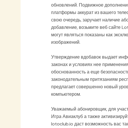
обновлений. Подвижное дополнение
платформы аккурат из вашего теле
свою очередь, заручает наличие аб
добавление, возьмите веб сайте Lo
могут являться показаны как экскл
изображений.
Утверждение вдобавок выдает инфо
законах и условиях нее применени
обоснованность а еще безопасность
законодательным притязаниям респ
предлагает совершенно новый урове
компьютером.
Уважаемый абонировщик, для участ
Игра Авиаклуб а также активизиру
lotoclub.io даст возможность вас 