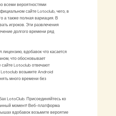
но всеми вероятностями
фициальном сайте Lotoclub, чего, в
о а также полная вариация. В
вать игроков. Эти развлечения
течение долгого времени ряд
 лицензию, вдобавок что касается
аном, что обосновывает
е сайте Lotoclub отвечают
Lotoclub возьмите Android
нять много времени без
бах LotoClub. Присоединяйтесь ко
данный момент! Веб-платформа
ыгрышах вдобавок возьмите вероятие