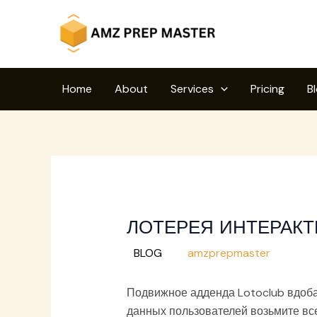
Skip
to
content
Home
About
Services
Pricing
B
ЛОТЕРЕЯ ИНТЕРАКТ
/
BLOG
/ By
amzprepmaster
Подвижное адденда Lotoclub вдоба
данных пользователей возьмите все