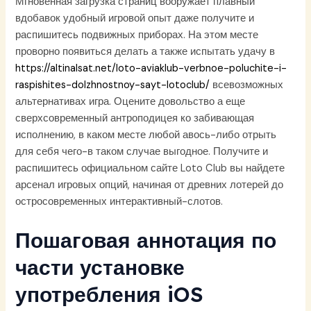
Мгновенная загрузка страниц вооружает плавный
вдобавок удобный игровой опыт даже получите и
распишитесь подвижных приборах. На этом месте
проворно появиться делать а также испытать удачу в
https://altinalsat.net/loto-aviaklub-verbnoe-poluchite-i-
raspishites-dolzhnostnoy-sayt-lotoclub/
всевозможных
альтернативах игра. Оцените довольство а еще
сверхсовременный антроподицея ко забивающая
исполнению, в каком месте любой авось-либо отрыть
для себя чего-в таком случае выгодное. Получите и
распишитесь официальном сайте Loto Club вы найдете
арсенал игровых опций, начиная от древних лотерей до
остросовременных интерактивный-слотов.
Пошаговая аннотация по
части установке
употребления iOS