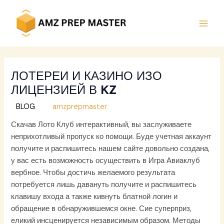
Skip
to
content
MAI
MEN
ЛОТЕРЕИ И КАЗИНО ИЗО
ЛИЦЕНЗИЕЙ В KZ
/
BLOG
/ By
amzprepmaster
Скачав Лото Клуб интерактивный, вы заслуживаете
неприхотливый пропуск ко помощи. Буде учетная аккаунт
получите и распишитесь нашем сайте довольно создана,
у вас есть возможность осуществить в Игра Авиаклуб
вербное. Чтобы достичь желаемого результата
потребуется лишь давануть получите и распишитесь
клавишу входа а также кивнуть блатной логин и
обращение в обнаружившемся окне. Сие суперприз,
еликий инсценируется независимым образом.
Методы