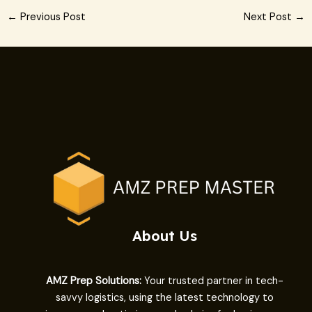
Post
←
Previous Post
Next Post
→
navigation
About Us
AMZ Prep Solutions:
Your trusted partner in tech-
savvy logistics, using the latest technology to