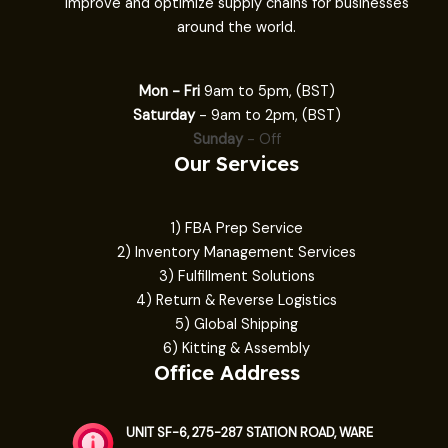
improve and optimize supply chains for businesses
around the world.
Mon - Fri
9am to 5pm, (BST)
Saturday
- 9am to 2pm, (BST)
Sunday
- Off
Our Services
1) FBA Prep Service
2) Inventory Management Services
3) Fulfillment Solutions
4) Return & Reverse Logistics
5) Global Shipping
6) Kitting & Assembly
Office Address
UNIT SF-6, 275-287 STATION ROAD, WARE