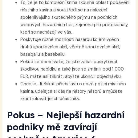
To, že je to komplexní kniha zkoumá oblast pobavení
místního kasina a soustředí se na nalezení
spolehlivějšího skutečného příjmu na podnicích
webových hazardních her, zejména pro profesionály,
kteří se nacházejí ve vás.
Poskytuje různé možnosti hazardu kolem všech
druhů sportovních akcí, včetně sportovních akcí,
baseballu a baseballu.
Pokud se domníváte, že jste začali poskytovat
škodlivou nabídku a také jste se změnili pod 1 000
EUR, máte asi třikrát, abyste ukončili objednávku.
Chcete -li získat představu o nové pozici místního
kasina, udělejte si čas na názory názorů a můžete
zkontrolovat jejich účastníky.
Pokus – Nejlepší hazardní
podniky mě zavírají