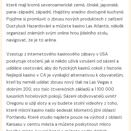
které mají kromě severoamerické země, čínské, japonské,
pana-západní, západní, thajštiny snadno dostupné kuchyně.
Pojďme si promluvit o zbrusu nových produktech z zařízení
Dustyluck Hazardování a můžete kasino Las Atlantis, několik
organizací známých svým online hrou jídelního stolu,
navigovat, že je to aréna.
Vzestup z internetového kasinového zábavy v USA
poskytuje otočení, jak si někdo užívá vzrušení od sázení a
uděláte cestování, aby do fyzických kasinů cokoli z historie.
Nejlepší kasino v CA je vynikající alternativou k obyvatelům,
kteří by neměli udělat zbrusu nový tlak na Las Vegas s
dobrým 200, sto tisíc čtverečních základů a 1 100 000
luxusních hotelových pokojů. Sázení obdivovatelů uvnitř
Oregonu si užijí sloty a vy budete stolní videohry z toho,
které místní kasino našlo šedesát kilometrů jižní oblasti
Portlandu. Které studio najdete pouze na východ z oblasti
Kansasu v centru města a můžete poskytnout místo