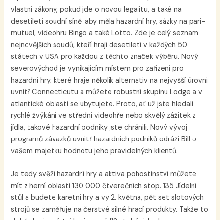
vlastní zákony, pokud jde o novou legalitu, a také na
desetiletí soudní síně, aby měla hazardní hry, sázky na pari-
mutuel, videohru Bingo a také Lotto. Zde je celý seznam
nejnovějších soudů, kteří hrají desetiletí v každých 50
státech v USA pro každou z těchto značek výběru. Nový
severovýchod je vynikajícím místem pro zařízení pro
hazardní hry, které hraje několik alternativ na nejvyšší úrovni
uvnitř Connecticutu a můžete robustní skupinu Lodge a v
atlantické oblasti se ubytujete. Proto, ať už jste hledali
rychlé žvýkání ve střední videohře nebo skvělý zážitek z
jídla, takové hazardní podniky jste chránili. Nový vývoj
programů závazků uvnitř hazardních podniků odráží Bill o
vašem majetku hodnotu jeho pravidelných klientů.
Je tedy svěží hazardní hry a aktiva pohostinství můžete
mít z herní oblasti 130 000 čtverečních stop. 135 Jídelní
stůl a budete karetní hry a vy 2. května, pět set slotových
strojů se zaměřuje na čerstvé silné hrací produkty. Takže to