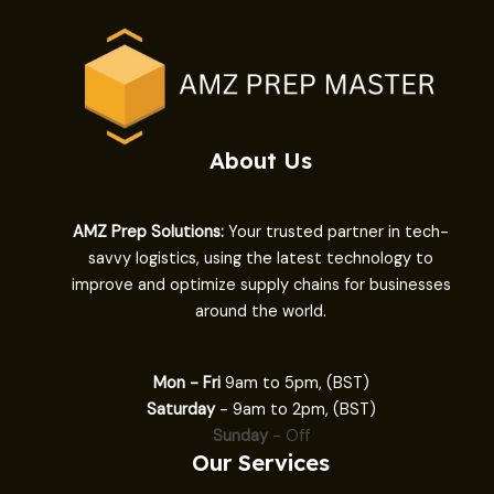
About Us
AMZ Prep Solutions:
Your trusted partner in tech-
savvy logistics, using the latest technology to
improve and optimize supply chains for businesses
around the world.
Mon - Fri
9am to 5pm, (BST)
Saturday
- 9am to 2pm, (BST)
Sunday
- Off
Our Services