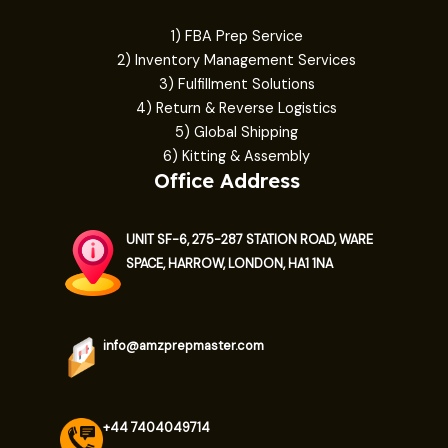
1) FBA Prep Service
2) Inventory Management Services
3) Fulfillment Solutions
4) Return & Reverse Logistics
5) Global Shipping
6) Kitting & Assembly
Office Address
UNIT SF-6, 275-287 STATION ROAD, WARE
SPACE, HARROW, LONDON, HA1 1NA
info@amzprepmaster.com
+44 7404049714