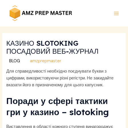
Skip
to
content
MAI
MEN
КАЗИНО SLOTOKING
ПОСАДОВИЙ ВЕБ-ЖУРНАЛ
/
BLOG
/ By
amzprepmaster
Для справедливості необхідно поєднувати букви з
цифрами, використовуючи різні регістри. Не закидайте
вказати його в призначеному для цього капусник.
Поради у сфері тактики
гри у казино – slotoking
Виставлення в області кожного ступеня винагороджує