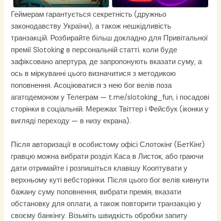
Геймерам гарантується секретність (дружньо
законодавству України), а також нешкідливість
транзакцій. Розбирайте більш докладно для Привітальної
премії Slotoking в персональній статті. коли буде
зафіксовано апертура, де запропонують вказати суму, а
ось в міркуванні цього визначитися з методикою
поповнення. Асоціюватися з нею бог велів поза
агатодемоном у Телеграм — t.me/slotoking_fun, і посадові
сторінки в соціальній. Мережах Твіттер і Фейсбук (іконки у
вигляді переходу — в низу екрана).
Після авторизації в особистому офісі Слотокінг (БетКінг)
гравцю можна вибрати розділ Каса в Листок, або граючи
дати отримайте і розпишіться клавішу Кооптувати у
верхньому куті вебсторінки. Після цього бог велів кивнути
бажану суму поповнення, вибрати премія, вказати
обстановку для оплати, а також повторити транзакцію у
своєму банкінгу. Візьміть швидкість обробки запиту