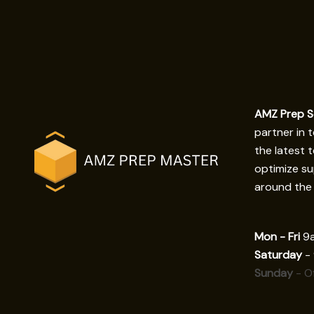
AMZ Prep So
partner in t
the latest 
optimize su
around the 
Mon - Fri
9a
Saturday
- 
Sunday
- Of