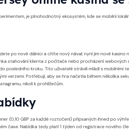
perimentem, je plnohodnotný ekosystém, kde se mobilní lokál
jedete po nové dálnici a cítíte nový nával; nyní jim nové kasino
šlenka stahování klienta z počítače nebo procházení webových
 posledního kroku. Tito uživatelé strávili mládí s mobilními tel
vými verzemi. Potřebují, aby se hra načetla během několika se
nstagramu, nikoli k prohlížečům.
abídky
ner (0,10 GBP za každé roztočení) připsaných ihned po výhře
ném čase. Nabídka tedy platí 1 týden od registrace nového čl