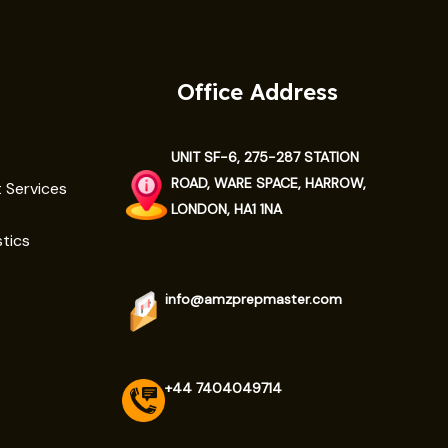
Office Address
UNIT SF-6, 275-287 STATION
ROAD, WARE SPACE, HARROW,
 Services
LONDON, HA1 1NA
tics
info@amzprepmaster.com
+44 7404049714