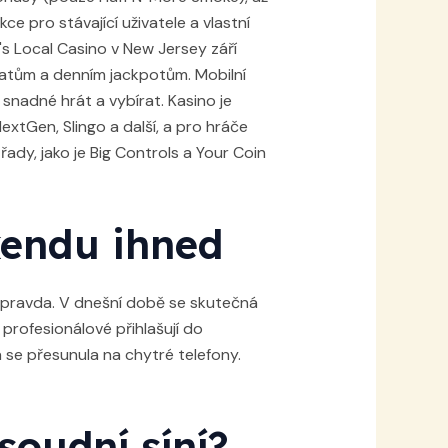
e pro stávající uživatele a vlastní
's Local Casino v New Jersey září
matům a denním jackpotům. Mobilní
 snadné hrát a vybírat. Kasino je
xtGen, Slingo a další, a pro hráče
ady, jako je Big Controls a Your Coin
kendu ihned
 pravda. V dnešní době se skutečná
rofesionálové přihlašují do
na se přesunula na chytré telefony.
soudní síní?