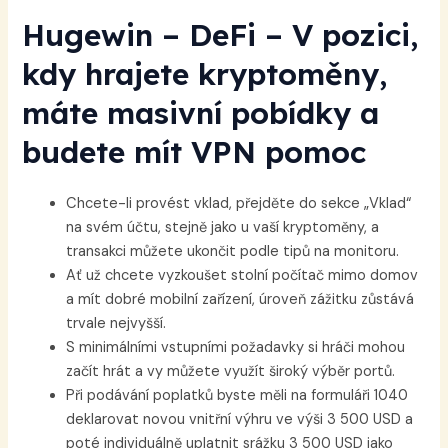
Hugewin – DeFi – V pozici,
kdy hrajete kryptoměny,
máte masivní pobídky a
budete mít VPN pomoc
Chcete-li provést vklad, přejděte do sekce „Vklad“
na svém účtu, stejně jako u vaší kryptoměny, a
transakci můžete ukončit podle tipů na monitoru.
Ať už chcete vyzkoušet stolní počítač mimo domov
a mít dobré mobilní zařízení, úroveň zážitku zůstává
trvale nejvyšší.
S minimálními vstupními požadavky si hráči mohou
začít hrát a vy můžete využít široký výběr portů.
Při podávání poplatků byste měli na formuláři 1040
deklarovat novou vnitřní výhru ve výši 3 500 USD a
poté individuálně uplatnit srážku 3 500 USD jako