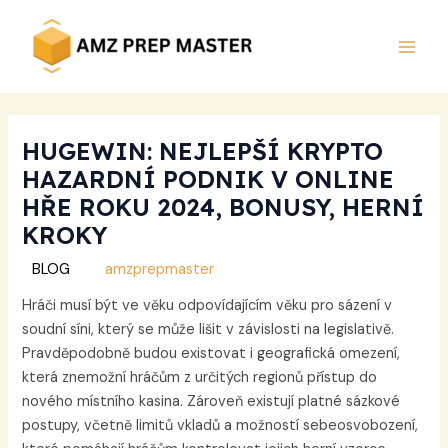
Skip
to
content
MAI
MEN
HUGEWIN: NEJLEPŠÍ KRYPTO
HAZARDNÍ PODNIK V ONLINE
HŘE ROKU 2024, BONUSY, HERNÍ
KROKY
/
BLOG
/ By
amzprepmaster
Hráči musí být ve věku odpovídajícím věku pro sázení v
soudní síni, který se může lišit v závislosti na legislativě.
Pravděpodobně budou existovat i geografická omezení,
která znemožní hráčům z určitých regionů přístup do
nového místního kasina. Zároveň existují platné sázkové
postupy, včetně limitů vkladů a možností sebeosvobození,