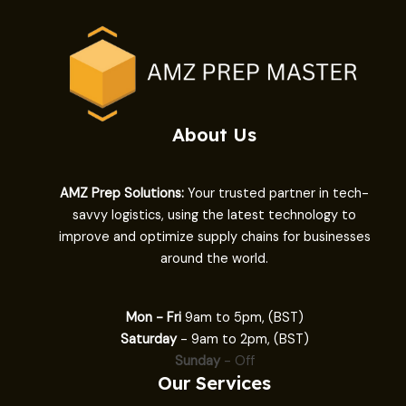
About Us
AMZ Prep Solutions:
Your trusted partner in tech-
savvy logistics, using the latest technology to
improve and optimize supply chains for businesses
around the world.
Mon - Fri
9am to 5pm, (BST)
Saturday
- 9am to 2pm, (BST)
Sunday
- Off
Our Services