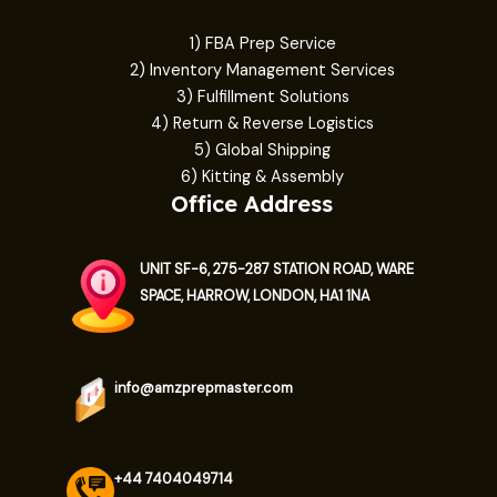
1) FBA Prep Service
2) Inventory Management Services
3) Fulfillment Solutions
4) Return & Reverse Logistics
5) Global Shipping
6) Kitting & Assembly
Office Address
UNIT SF-6, 275-287 STATION ROAD, WARE
SPACE, HARROW, LONDON, HA1 1NA
info@amzprepmaster.com
+44 7404049714