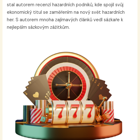
stal autorem recenzí hazardních podniků, kde spojil svůj
ekonomický titul se zaměřením na nový svět hazardních
her. S autorem mnoha zajímavých článků vedl sázkaře k
nejlepším sázkovým zážitkům.